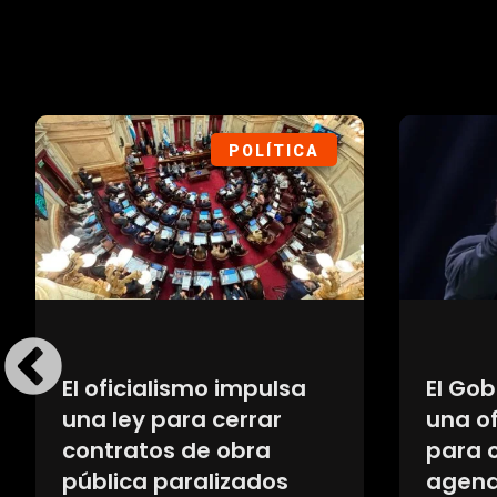
POLÍTICA
Trump habló de un
Boca 
posible acuerdo con
triunf
Irán y afirmó que el
ante E
estrecho de Ormuz
cambi