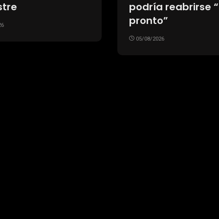
barrena
Tucumán
26
05/08/2026