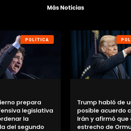
Más Noticias
DEPORTES
SOC
busca su primer
Una señal con la
o en el Clausura
permitió rescatar
studiantes: los
mujer que era re
os que prepara
contra su volunta