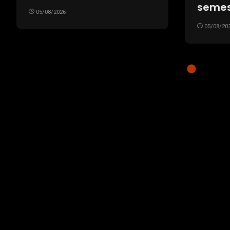
podría reabrirse “muy
Arrua
pronto”
05/08/20
05/08/2026