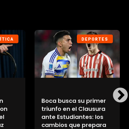
IEDAD
DEPORTES
 mano
Maxi Salas apuntó
 a una
contra River tras su
tenida
salida: «No merecíamos
d en
terminar así»