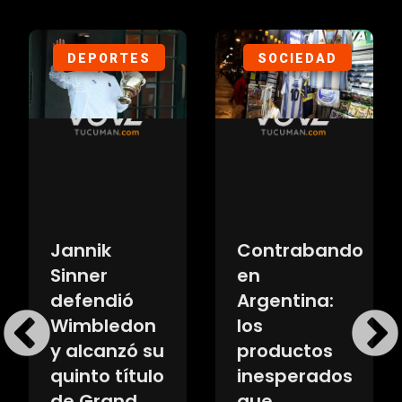
DEPORTES
SOCIEDAD
Jannik
Contrabando
Sinner
en
defendió
Argentina:
Wimbledon
los
y alcanzó su
productos
quinto título
inesperados
de Grand
que