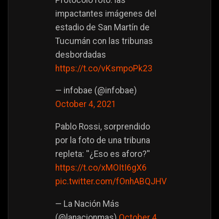
impactantes imágenes del
estadio de San Martín de
Tucumán con las tribunas
desbordadas
https://t.co/vKsmpoPk23
— infobae (@infobae)
October 4, 2021
Pablo Rossi, sorprendido
por la foto de una tribuna
repleta: ''¿Eso es aforo?''
https://t.co/xMOItI6gX6
pic.twitter.com/fOnhABQJHV
— La Nación Más
(@lanacionmas)
October 4,