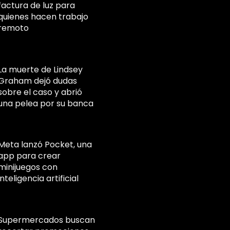
factura de luz para
quienes hacen trabajo
remoto
La muerte de Lindsey
Graham dejó dudas
sobre el caso y abrió
una pelea por su banca
Meta lanzó Pocket, una
app para crear
minijuegos con
inteligencia artificial
Supermercados buscan