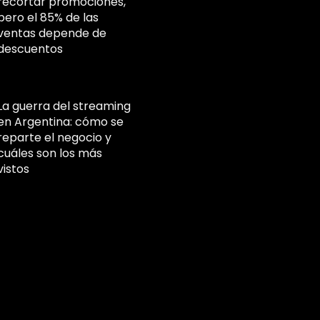
recortar promociones,
pero el 85% de las
ventas depende de
descuentos
La guerra del streaming
en Argentina: cómo se
reparte el negocio y
cuáles son los más
vistos