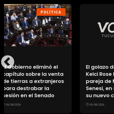
SOCIEDAD
Los 10 autos 0 km más
El ca
baratos de julio de
con la
2026: precios desde $27
argen
millones
expres
tierra
05/08/2026
05/08/20