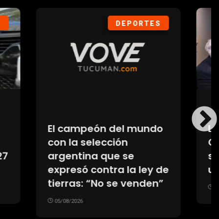
ÍTICA
DEPORTES
dsey
Tras las reformas, el
as
Estadio Único de La
rió
Plata albergará la final
 banca
del Torneo Clausura de
la Liga Profesional
05/08/2026