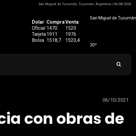
San Miguel de Tucumán, Tucumán, Argentina | 06/08/2026
San Miguel de Tucumán
Dolar
Compra
Venta
Oficial
1470
1520
Tarjeta
1911
1976
Bolsa
1518,7
1520,4
30º
06/10/2021
cia con obras de