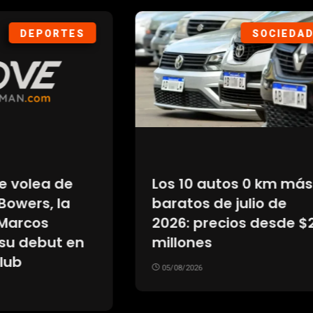
DEPORTES
POL
mpeón del mundo
La muerte de Lin
 selección
Graham dejó dud
tina que se
sobre el caso y ab
ó contra la ley de
una pelea por su
s: “No se venden”
05/08/2026
26