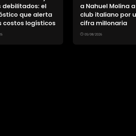
 debilitados: el
a Nahuel Molina a
óstico que alerta
club italiano por 
s costos logísticos
cifra millonaria
26
05/08/2026