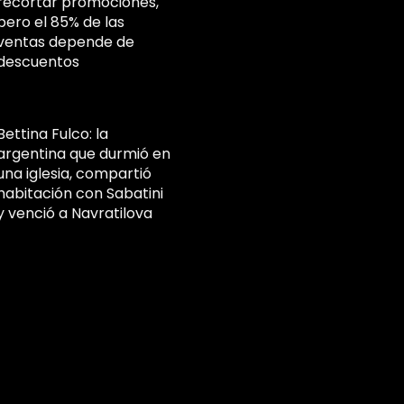
recortar promociones,
pero el 85% de las
ventas depende de
descuentos
Bettina Fulco: la
argentina que durmió en
una iglesia, compartió
habitación con Sabatini
y venció a Navratilova