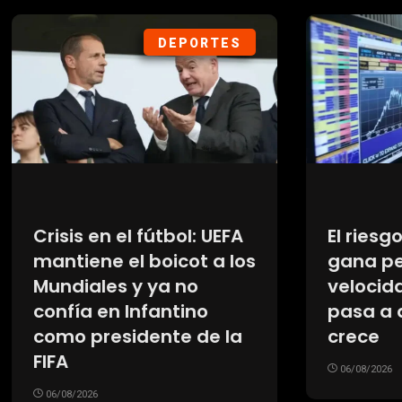
SOCIEDAD
SOC
sgo empresarial
La «cortina del le
peso y la
marino» que bus
dad de inversión
frenar el colapso 
 definir quién
glaciar del Juicio 
06/08/2026
26