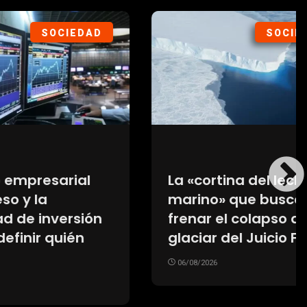
IEDAD
SOCIEDAD
cho
Cayó una pareja
ca
acusada de vender
del
nalbufina de manera
Final
ilegal en Alderetes
06/08/2026