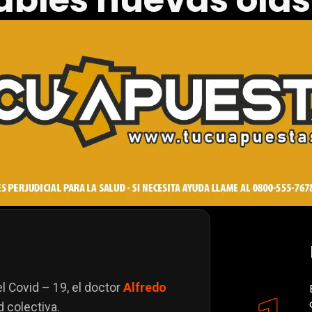
ables nuevas olas
l Covid – 19, el doctor
Alfredo
d colectiva.