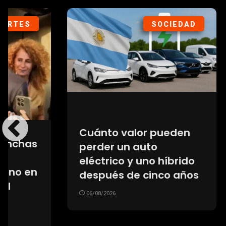
DEPORTES
Crisis en el fútbol: UEFA
El rie
mantiene el boicot a los
gana 
Mundiales y ya no
veloci
confía en Infantino
pasa a
como presidente de la
crece
FIFA
06/08/20
06/08/2026