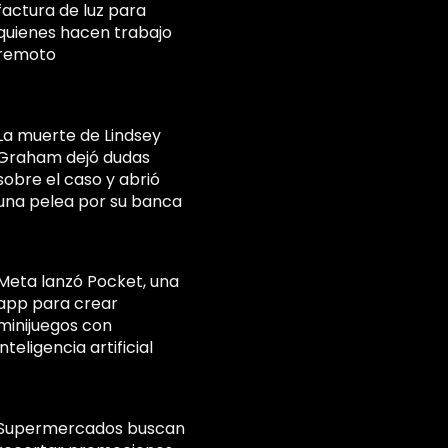
factura de luz para
quienes hacen trabajo
remoto
La muerte de Lindsey
Graham dejó dudas
sobre el caso y abrió
una pelea por su banca
Meta lanzó Pocket, una
app para crear
minijuegos con
inteligencia artificial
Supermercados buscan