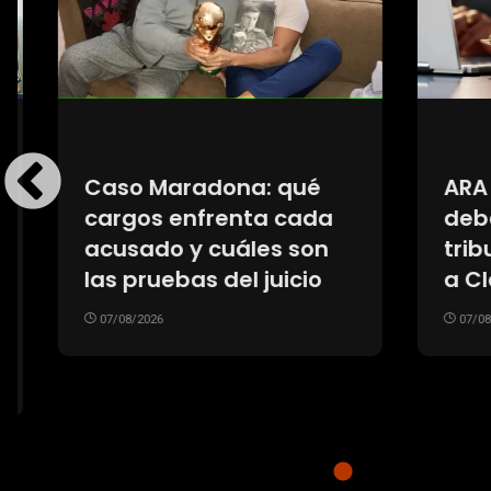
ARA San Juan: qué
Medici
deberá explicar el
crecen
tribunal tras condenar
trata
a Claudio Villamide
cirugí
de re
07/08/2026
07/08/20