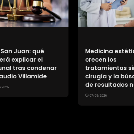
na estética:
Siguen las salida
 los
River: los tres
mientos sin
futbolistas que f
a y la búsqueda
presentados en s
sultados naturales
nuevos clubes y l
siete que espera
26
definir su futuro
07/08/2026