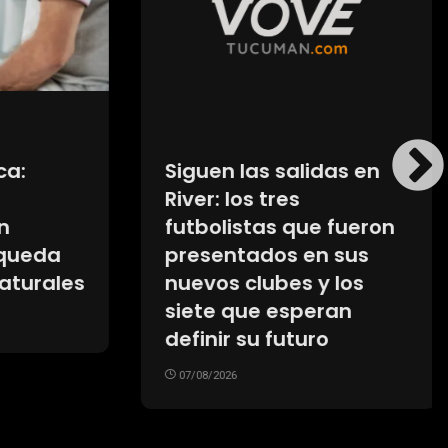
s en
Los autos fabricados en
el país copan el podio
ueron
de ventas pese al
us
avance de los
os
importados
n
07/08/2026