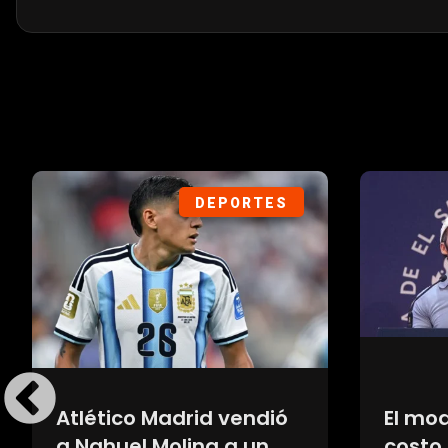
DEPORTES
Atlético Madrid vendió
El mod
a Nahuel Molina a un
costo 