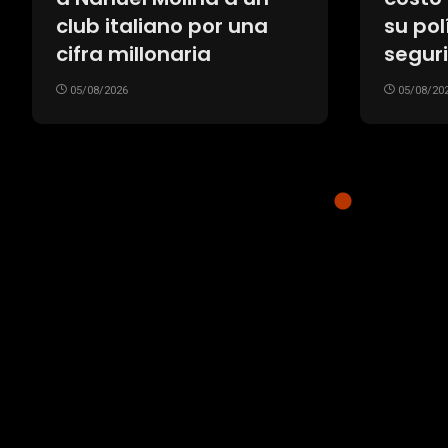
club italiano por una
su pol
cifra millonaria
segur
05/08/2026
05/08/20