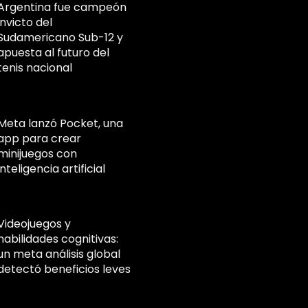
Argentina fue campeón
invicto del
Sudamericano Sub-12 y
apuesta al futuro del
tenis nacional
Meta lanzó Pocket, una
app para crear
minijuegos con
inteligencia artificial
Videojuegos y
habilidades cognitivas:
un meta análisis global
detectó beneficios leves