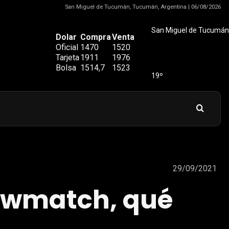
San Miguel de Tucumán, Tucumán, Argentina | 06/08/2026
San Miguel de Tucumán
Dolar
Compra
Venta
Oficial
1470
1520
Tarjeta
1911
1976
Bolsa
1514,7
1523
19º
29/09/2021
howmatch, qué