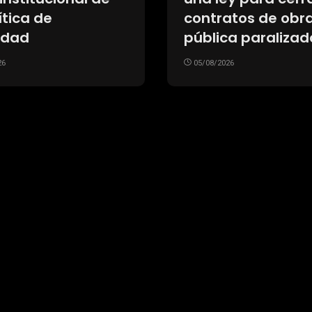
ítica de
contratos de obr
idad
pública paralizad
26
05/08/2026