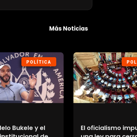
Más Noticias
POLÍTICA
POL
elo Bukele y el
El oficialismo imp
institucional de
una ley para cerr