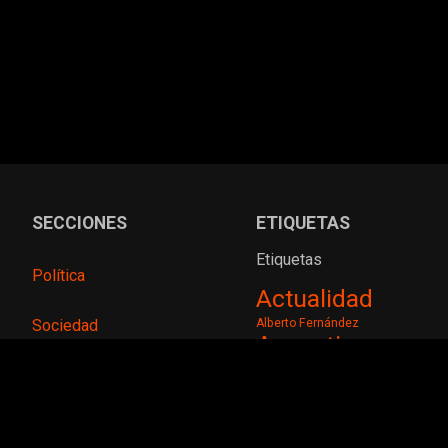
SECCIONES
ETIQUETAS
Etiquetas
Política
Actualidad
Sociedad
Alberto Fernández
Argentina
Argentinos
Atlético
Deportes
Tucumán
Banco Central
Boca
Economía
Juniors
Show Vové
Fútbol
Estados Unidos