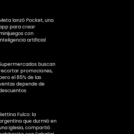
Meta lanzó Pocket, una
app para crear
minijuegos con
inteligencia artificial
Supermercados buscan
recortar promociones,
pero el 85% de las
ventas depende de
descuentos
Bettina Fulco: la
argentina que durmió en
una iglesia, compartió