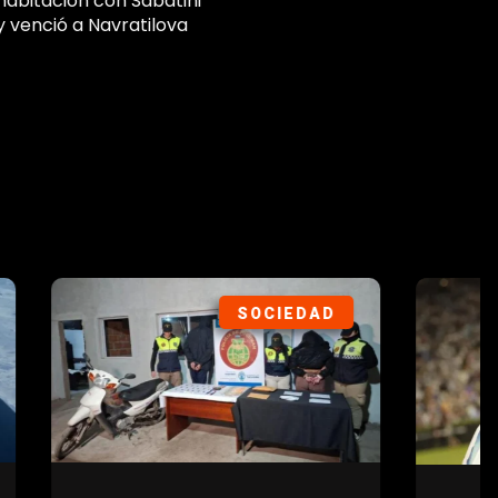
habitación con Sabatini
y venció a Navratilova
ORTES
POLÍTICA