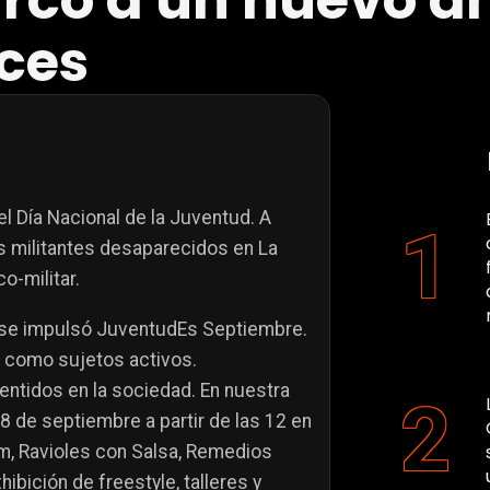
co a un nuevo ani
ices
l Día Nacional de la Juventud. A
 militantes desaparecidos en La
o-militar.
, se impulsó JuventudEs Septiembre.
l como sujetos activos.
ntidos en la sociedad. En nuestra
18 de
septiembre a partir de las 12 en
m, Ravioles con Salsa, Remedios
ibición de freestyle, talleres y