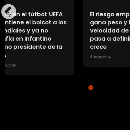
La «cortina del lecho
Cayó 
marino» que busca
acusa
frenar el colapso del
nalbu
glaciar del Juicio Final
ilegal
06/08/2026
06/08/20