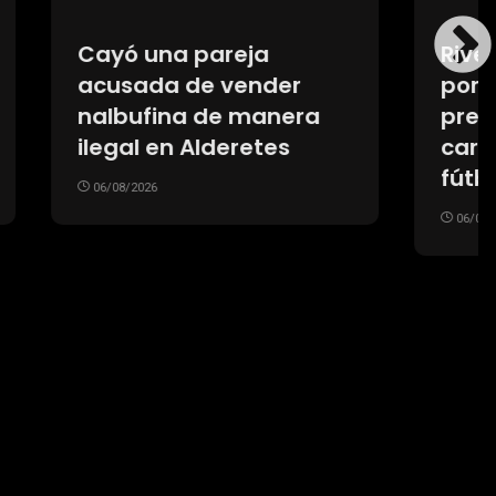
uerdo
Aerolíneas Argentinas
a y
tuvo ganancias por
e más
segundo año
a del
consecutivo y pagará
una suma millonaria en
impuestos
06/08/2026