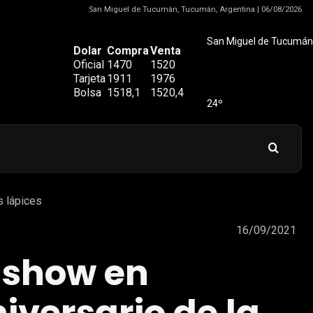
San Miguel de Tucumán, Tucumán, Argentina | 06/08/2026
San Miguel de Tucumán
Dolar
Compra
Venta
Oficial
1470
1520
Tarjeta
1911
1976
Bolsa
1518,1
1520,4
24º
s lápices
16/09/2021
 show en