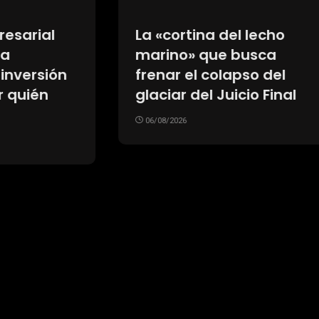
una pareja
River cierra el ac
da de vender
por Thiago Almad
fina de manera
prepara el fichaj
 en Alderetes
caro de la histori
fútbol argentino
26
06/08/2026