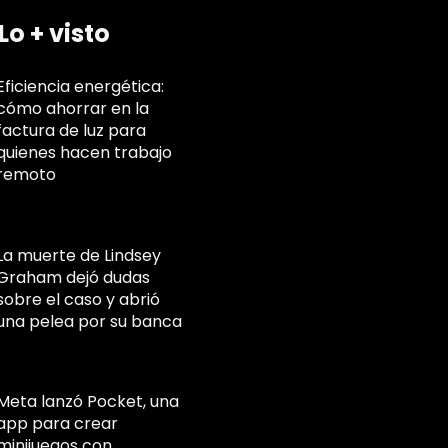
Lo + visto
Eficiencia energética:
cómo ahorrar en la
factura de luz para
quienes hacen trabajo
remoto
La muerte de Lindsey
Graham dejó dudas
sobre el caso y abrió
una pelea por su banca
Meta lanzó Pocket, una
app para crear
minijuegos con