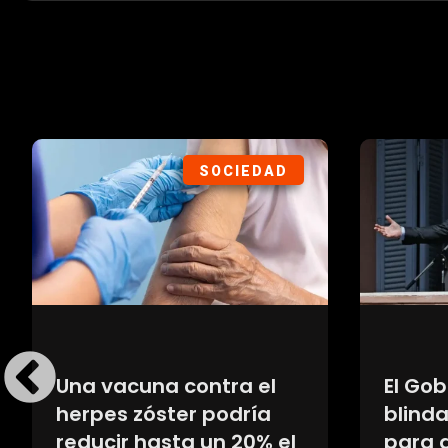
SOCIEDAD
El precio del gas
La loc
importado agrava la
de Fio
presión sobre la