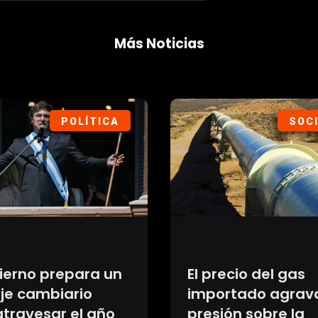
Más Noticias
DEPORTES
SOC
Cuánto valor pu
ura de los hinchas
perder un auto
rentina por
eléctrico y uno hí