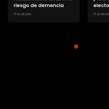
Franc
industria argentina
su arri
06/08/2026
multit
recib
06/08/20