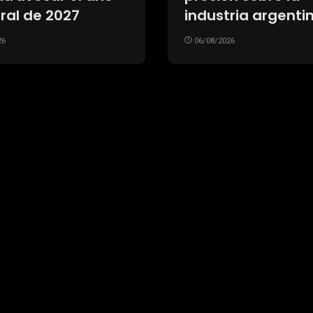
o Mastantuono en
después de cinco
bo al club: el
06/08/2026
udinario
imiento
26