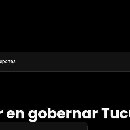
eportes
r en gobernar T