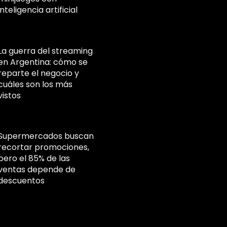
inteligencia artificial
La guerra del streaming
en Argentina: cómo se
reparte el negocio y
cuáles son los más
vistos
Supermercados buscan
recortar promociones,
pero el 85% de las
ventas depende de
descuentos