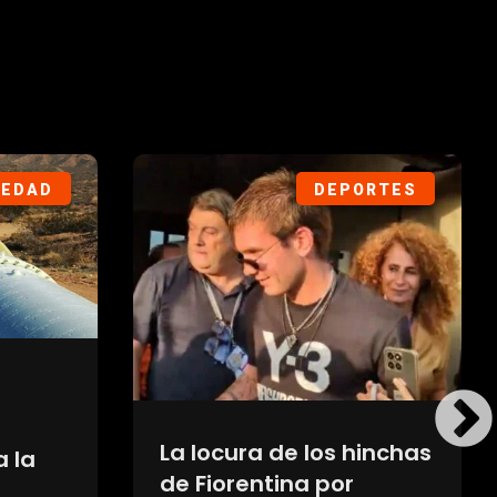
IEDAD
DEPORTES
eden
Crisis en el fútbol: UEFA
mantiene el boicot a los
brido
Mundiales y ya no