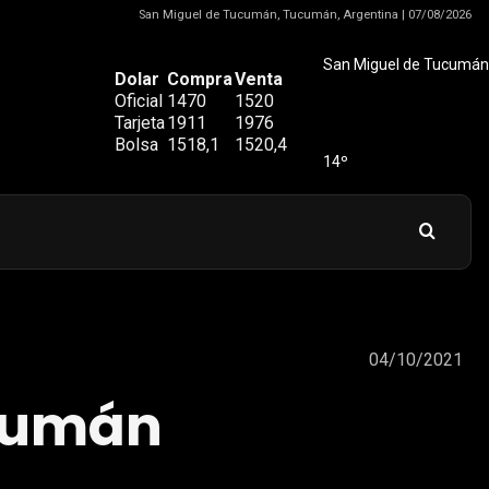
San Miguel de Tucumán, Tucumán, Argentina | 07/08/2026
San Miguel de Tucumán
Dolar
Compra
Venta
Oficial
1470
1520
Tarjeta
1911
1976
Bolsa
1518,1
1520,4
14º
04/10/2021
ucumán