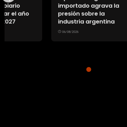
La loc
importado agrava la
de Fio
presión sobre la
Franc
industria argentina
su arri
06/08/2026
multit
recib
06/08/20