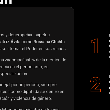
án
cios y desempeñan papeles
atriz Ávila
como
Rossana Chahla
usca tomar el Poder en sus manos.
 una «acompañante» de la gestión de
ncia en el periodismo, es
specialización.
ncejal por un período, siempre
Nación como diputada se centró en
ción y violencia de género.
su labor como ministra es lo más