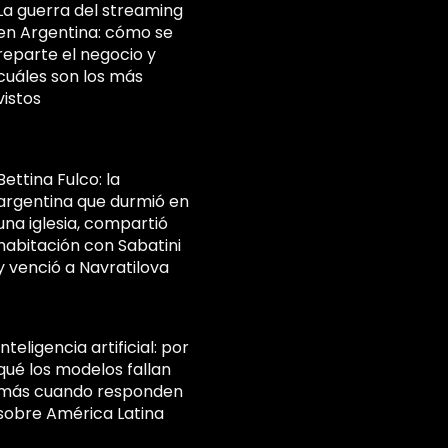
La guerra del streaming
en Argentina: cómo se
reparte el negocio y
cuáles son los más
vistos
Bettina Fulco: la
argentina que durmió en
una iglesia, compartió
habitación con Sabatini
y venció a Navratilova
Inteligencia artificial: por
qué los modelos fallan
más cuando responden
sobre América Latina