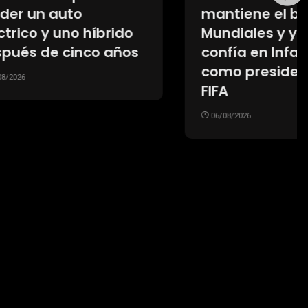
mantiene el boicot a los
brido
Mundiales y ya no
 años
confía en Infantino
como presidente de la
FIFA
06/08/2026