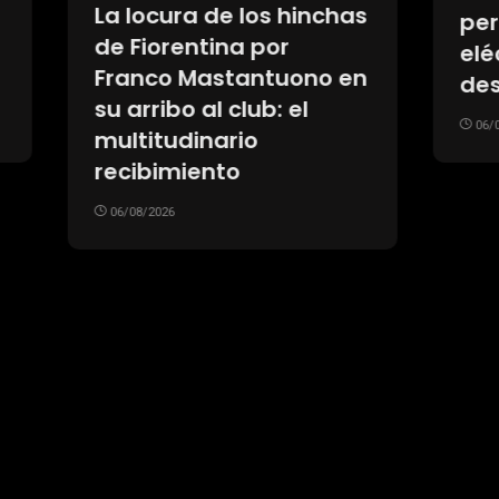
ura de los hinchas
perder un auto
rentina por
eléctrico y uno hí
o Mastantuono en
después de cinco
bo al club: el
06/08/2026
udinario
imiento
26