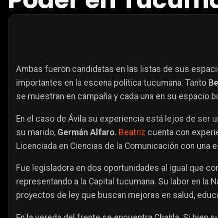
Poder en Tucum
Ambas fueron candidatas en las listas de sus espa
importantes en la escena política tucumana. Tanto
Be
se muestran en campaña y cada una en su espacio b
En el caso de Ávila su experiencia está lejos de ser
su marido,
Germán Alfaro
.
Beatriz
cuenta con experie
Licenciada en Ciencias de la Comunicación con una e
Fue legisladora en dos oportunidades al igual que co
representando a la Capital tucumana. Su labor en la 
proyectos de ley que buscan mejoras en salud, educa
En la vereda del frente se encuentra Chahla. Si bien 