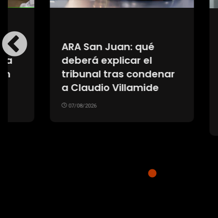
ARA San Juan: qué
Medici
deberá explicar el
crecen
tribunal tras condenar
trata
a Claudio Villamide
cirugí
de re
07/08/2026
07/08/20