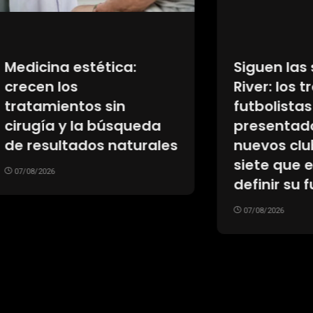
na estética:
Siguen las salida
 los
River: los tres
mientos sin
futbolistas que f
a y la búsqueda
presentados en s
sultados naturales
nuevos clubes y l
siete que espera
26
definir su futuro
07/08/2026