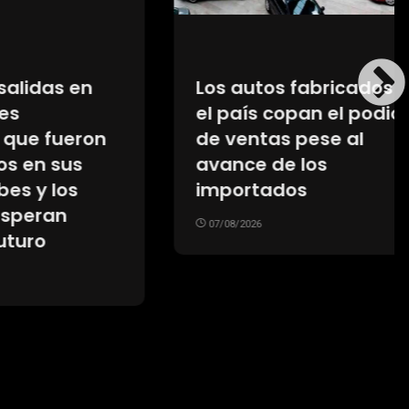
s en
Los autos fabricados en
el país copan el podio
ueron
de ventas pese al
us
avance de los
os
importados
n
07/08/2026