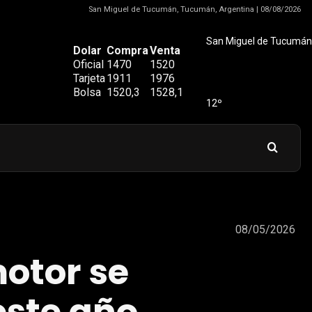
San Miguel de Tucumán, Tucumán, Argentina | 08/08/2026
San Miguel de Tucumán
Dolar
Compra
Venta
Oficial
1470
1520
Tarjeta
1911
1976
Bolsa
1520,3
1528,1
12º
08/05/2026
otor se