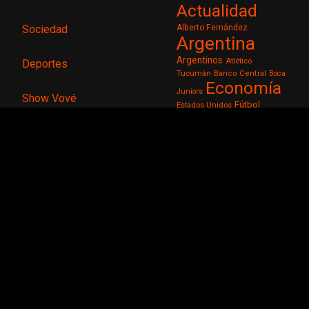
Actualidad
Sociedad
Alberto Fernández
Argentina
Argentinos
Atlético
Deportes
Tucumán
Banco Central
Boca
Economía
Juniors
Show Vové
Fútbol
Estados Unidos
gobierno
Gobierno
de la Nación
Gobierno de
Gobierno
Milei
nacional
INDEC
Inflación
inflacion
Inseguridad
Investigación
Javier Milei
Juan
Justicia
Manzur
Lionel
Milei
Messi
Luis Caputo
Ministerio de Economía
Noticia
Noticias
Osvaldo Jaldo
Policía de
Policiales