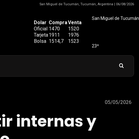
San Miguel de Tucumán, Tucumán, Argentina | 06/08/2026
San Miguel de Tucumán
Dolar
Compra
Venta
Oficial
1470
1520
Tarjeta
1911
1976
Bolsa
1514,7
1523
23º
05/05/2026
ir internas y