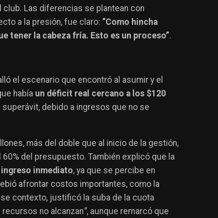
l club. Las diferencias se plantean con
ecto a la presión, fue claro:
“Como hincha
e tener la cabeza fría. Esto es un proceso”
.
talló el escenario que encontró al asumir y el
que había
un déficit real cercano a los $120
 superávit, debido a ingresos que no se
ones, más del doble que al inicio de la gestión,
el 60% del presupuesto. También explicó que la
n ingreso inmediato
, ya que se percibe en
debió afrontar costos importantes, como la
se contexto, justificó la suba de la cuota
s recursos no alcanzan
”
, aunque remarcó que