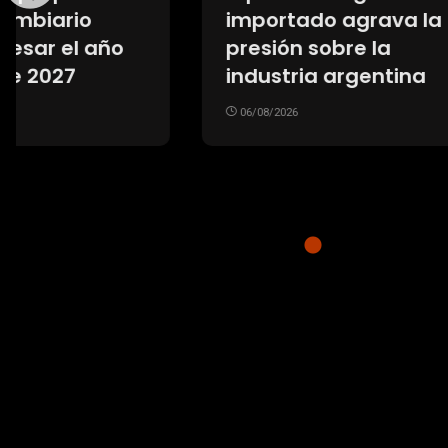
La loc
importado agrava la
de Fio
presión sobre la
Franc
industria argentina
su arri
06/08/2026
multit
recib
06/08/20