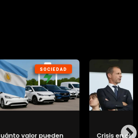
IEDAD
DEPORTES
eden
Crisis en el fútbol: UEFA