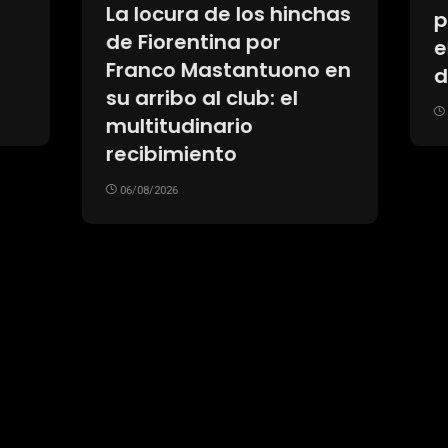
ura de los hinchas
perder un auto
rentina por
eléctrico y uno hí
o Mastantuono en
después de cinco
bo al club: el
06/08/2026
udinario
imiento
26