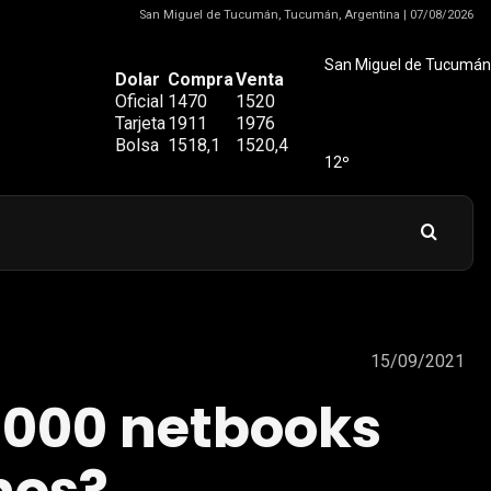
San Miguel de Tucumán, Tucumán, Argentina | 07/08/2026
San Miguel de Tucumán
Dolar
Compra
Venta
Oficial
1470
1520
Tarjeta
1911
1976
Bolsa
1518,1
1520,4
12º
15/09/2021
3.000 netbooks