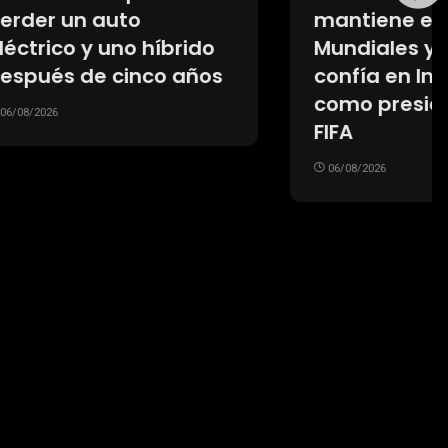
mantiene el boicot a los
brido
Mundiales y ya no
 años
confía en Infantino
como presidente de la
FIFA
06/08/2026