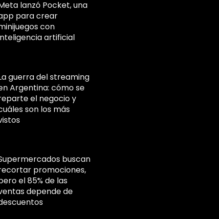
Meta lanzó Pocket, una
app para crear
minijuegos con
inteligencia artificial
La guerra del streaming
en Argentina: cómo se
reparte el negocio y
cuáles son los más
vistos
Supermercados buscan
recortar promociones,
pero el 85% de las
ventas depende de
descuentos