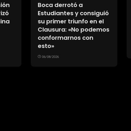
derrotó a
El Gobierno elimin
antes y consiguió
capítulo sobre la
mer triunfo en el
de tierras a extra
ura: «No podemos
para destrabar la
rmarnos con
sesión en el Sena
06/08/2026
26