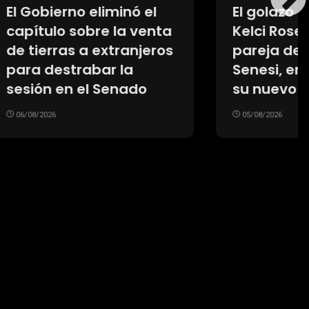
ó el
El golazo de volea de
 venta
Kelci Rose Bowers, la
njeros
pareja de Marcos
Senesi, en su debut en
do
su nuevo club
05/08/2026