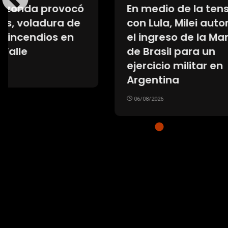
En medio de la tensión
Boca 
con Lula, Milei autorizó
Estudi
el ingreso de la Marina
su pri
de Brasil para un
Claus
ejercicio militar en
confo
Argentina
esto»
06/08/2026
06/08/20