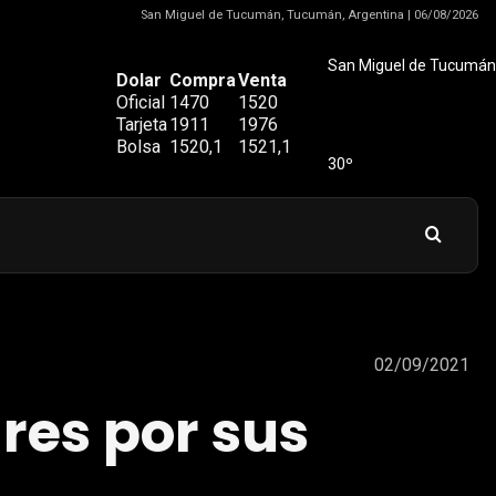
San Miguel de Tucumán, Tucumán, Argentina | 06/08/2026
San Miguel de Tucumán
Dolar
Compra
Venta
Oficial
1470
1520
Tarjeta
1911
1976
Bolsa
1520,1
1521,1
30º
02/09/2021
ares por sus