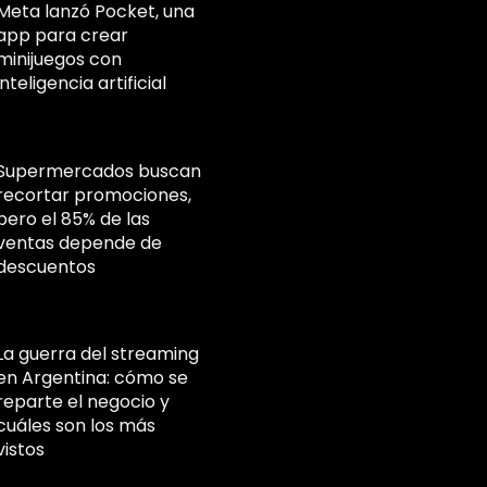
Meta lanzó Pocket, una
app para crear
minijuegos con
inteligencia artificial
Supermercados buscan
recortar promociones,
pero el 85% de las
ventas depende de
descuentos
La guerra del streaming
en Argentina: cómo se
reparte el negocio y
cuáles son los más
vistos