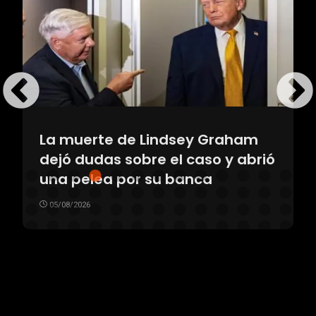
Tras
a muerte de Lindsey Graham
Únic
ejó dudas sobre el caso y abrió
fina
na pelea por su banca
Liga
05/08/2026
05/08