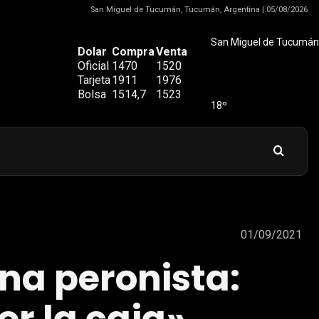
San Miguel de Tucumán, Tucumán, Argentina | 05/08/2026
San Miguel de Tucumán
Dolar
Compra
Venta
Oficial
1470
1520
Tarjeta
1911
1976
Bolsa
1514,7
1523
18º
01/09/2021
rna peronista: