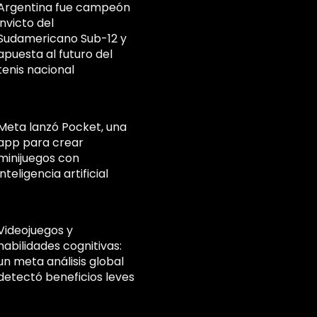
Argentina fue campeón
invicto del
Sudamericano Sub-12 y
apuesta al futuro del
tenis nacional
Meta lanzó Pocket, una
app para crear
minijuegos con
inteligencia artificial
Videojuegos y
habilidades cognitivas:
un meta análisis global
detectó beneficios leves