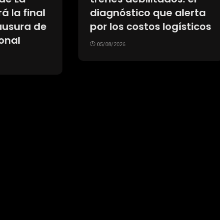
óstico que alerta
club italiano por 
s costos logísticos
cifra millonaria
26
05/08/2026