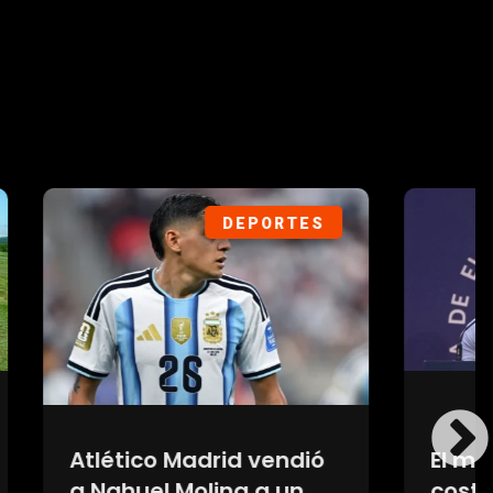
ORTES
POLÍTICA
endió
El modelo Bukele y el
 un
costo institucional de