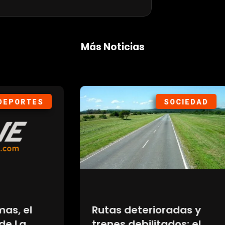
Más Noticias
SOCIEDAD
DEP
 deterioradas y
Atlético Madrid v
 debilitados: el
a Nahuel Molina a