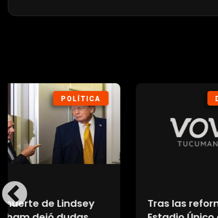
DEPORTES
Tras las reformas, el
Rutas
Estadio Único de La
trenes