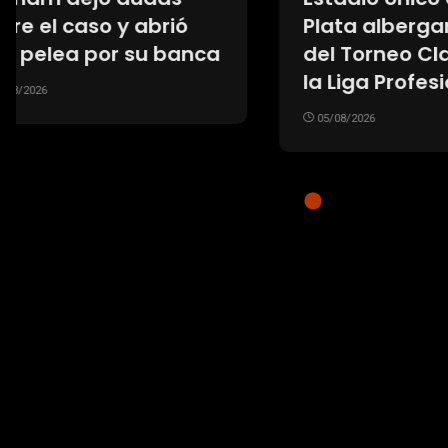
Plata albergará la final
diagn
del Torneo Clausura de
por lo
la Liga Profesional
05/08/20
05/08/2026