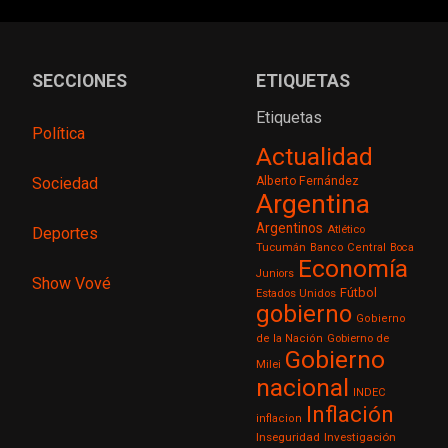
SECCIONES
ETIQUETAS
Etiquetas
Política
Actualidad
Sociedad
Alberto Fernández
Argentina
Argentinos
Atlético
Deportes
Tucumán
Banco Central
Boca
Economía
Juniors
Show Vové
Fútbol
Estados Unidos
gobierno
Gobierno
de la Nación
Gobierno de
Gobierno
Milei
nacional
INDEC
Inflación
inflacion
Inseguridad
Investigación