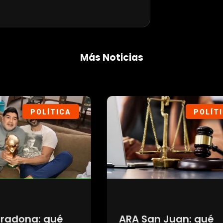
Más Noticias
SOCIEDAD
DEP
na estética:
Siguen las salida