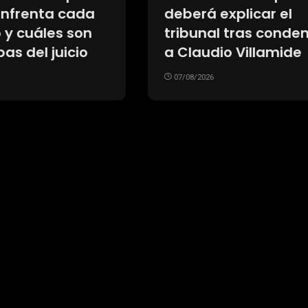
 los
River: los tres
mientos sin
futbolistas que f
a y la búsqueda
presentados en s
sultados naturales
nuevos clubes y l
siete que espera
26
definir su futuro
07/08/2026