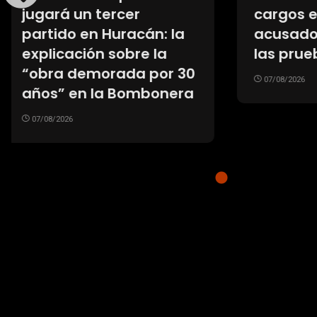
deberá explicar el
crecen
tribunal tras condenar
trata
a Claudio Villamide
cirugí
de re
07/08/2026
07/08/20