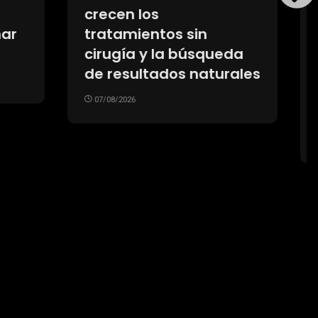
el país copan el podio
ueron
de ventas pese al
us
avance de los
os
importados
n
07/08/2026