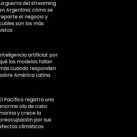
La guerra del streaming
en Argentina: cómo se
reparte el negocio y
cuáles son los más
vistos
Inteligencia artificial: por
qué los modelos fallan
más cuando responden
sobre América Latina
El Pacífico registra una
enorme ola de calor
marina y crece la
preocupación por sus
efectos climáticos