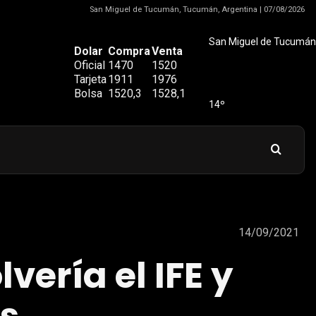
San Miguel de Tucumán, Tucumán, Argentina | 07/08/2026
San Miguel de Tucumán
Dolar
Compra
Venta
Oficial
1470
1520
Tarjeta
1911
1976
Bolsa
1520,3
1528,1
14º
14/09/2021
vería el IFE y