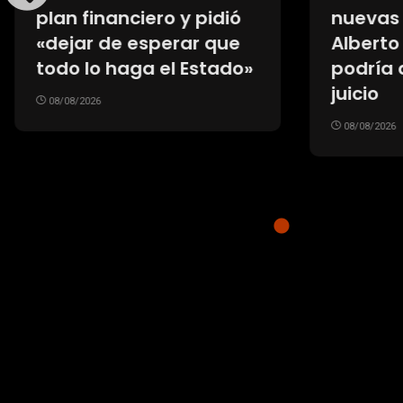
nuevas pruebas contra
Gianni
Alberto Fernández y
medio 
podría demorarse el
FIFA p
juicio
fallido
08/08/2026
07/08/20