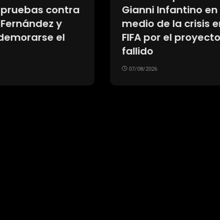
 Infantino en
Rodríguez tendrá
de la crisis en la
partido homenaje
or el proyecto
Monumental
07/08/2026
26