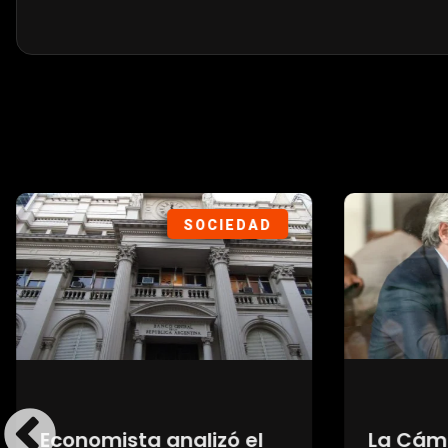
POLÍTICA
La Cámara ordenó
La AF