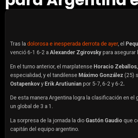
para Argentina e
Tras la
dolorosa e inesperada derrota de ayer
, el
Pequ
venció 6-1 6-2 a
Alexander Zgirovsky
para asegurar l
En el turno anterior, el marplatense
Horacio Zeballos
especialidad, y el tandilense
Máximo González
(25) 
Ostapenkov
y
Erik Arutiunian
por 5-7, 6-2 y 6-2
.
De esta manera Argentina logra la clasificación en el
un global de 3 a 1.
La sorpresa de la jornada la dio
Gastón Gaudio
que co
capitán del equipo argentino.