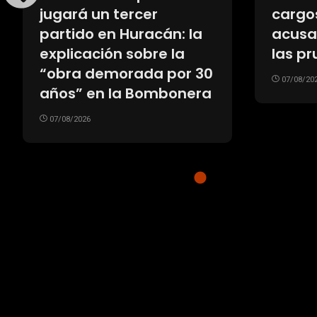
deberá explicar el
crecen
tribunal tras condenar
trata
a Claudio Villamide
cirugí
de re
07/08/2026
07/08/20