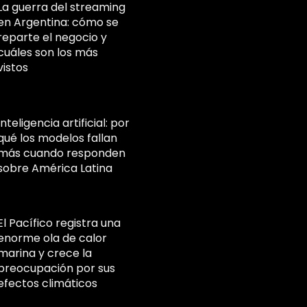
La guerra del streaming
en Argentina: cómo se
reparte el negocio y
cuáles son los más
vistos
Inteligencia artificial: por
qué los modelos fallan
más cuando responden
sobre América Latina
El Pacífico registra una
enorme ola de calor
marina y crece la
preocupación por sus
efectos climáticos