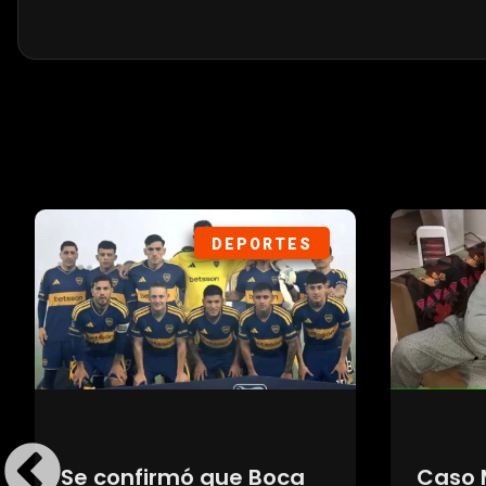
POLÍTICA
ARA San Juan: qué
Medici