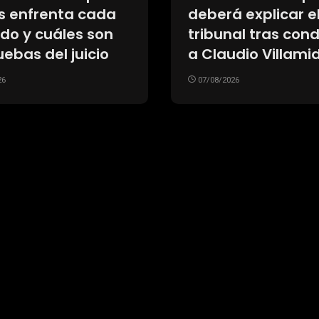
 los
River: los tres
mientos sin
futbolistas que f
a y la búsqueda
presentados en s
sultados naturales
nuevos clubes y l
siete que espera
26
definir su futuro
07/08/2026