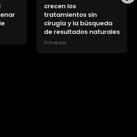
el país copan el podio
ueron
de ventas pese al
us
avance de los
os
importados
n
07/08/2026