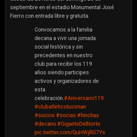
septiembre en el estadio Monumental José
Fierro con entrada libre y gratuita.
Convocamos a la familia
decana a vivir una jornada
social histórica y sin
precedentes en nuestro
club para recibir los 119
años siendo participes
activos y organizadores de
esta
celebración.
#Aniversario119
#clubatleticotuciman
#socios
#socias
#hinchas
#decano
#GiganteDelNorte
pic.twitter.com/QuHWjRG7Ys