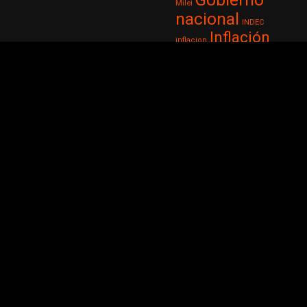
Milei
nacional
INDEC
Inflación
inflacion
Inseguridad
Investigación
Javier Milei
Juan
Justicia
Manzur
Lionel
Milei
Messi
Luis Caputo
Ministerio de Economía
Noticia
Noticias
Osvaldo Jaldo
Policía de
Policiales
Tucumán
Presidente
Robo
Presidente de la nación
salud
San Miguel de
San
Tucuman
Miguel de
Tucumán
Selección Argentina
Sergio Massa
Tendencia