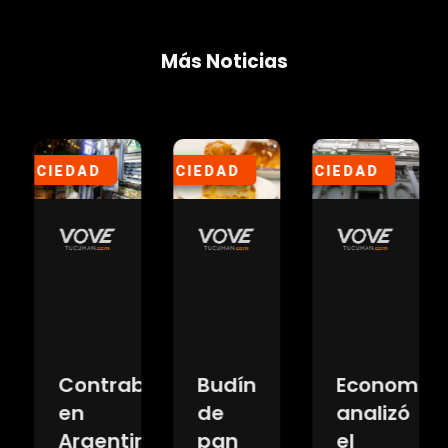
Más Noticias
SOCIEDAD
SOCIEDAD
SOCIEDAD
P
Contrabando
Budín
Economist
en
de
analizó
ó
Argentina:
pan
el