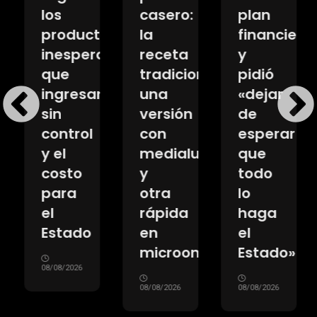
don
los
casero:
plan
productos
la
financiero
inesperados
receta
y
que
tradicional,
pidió
ingresan
una
«dejar
sin
versión
de
control
con
esperar
y el
medialunas
que
costo
y
todo
para
otra
lo
el
rápida
haga
Estado
en
el
microondas
Estado»
08/08/2026
08/08/2026
08/08/2026