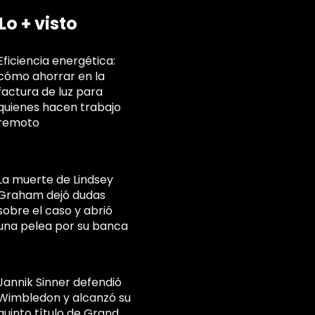
Lo + visto
Eficiencia energética:
cómo ahorrar en la
factura de luz para
quienes hacen trabajo
remoto
La muerte de Lindsey
Graham dejó dudas
sobre el caso y abrió
una pelea por su banca
Jannik Sinner defendió
Wimbledon y alcanzó su
quinto título de Grand