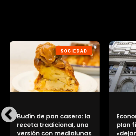
POLÍTICA
La Cámara ordenó
La AF
nuevas pruebas contra
Gianni
Alberto Fernández y
medio 