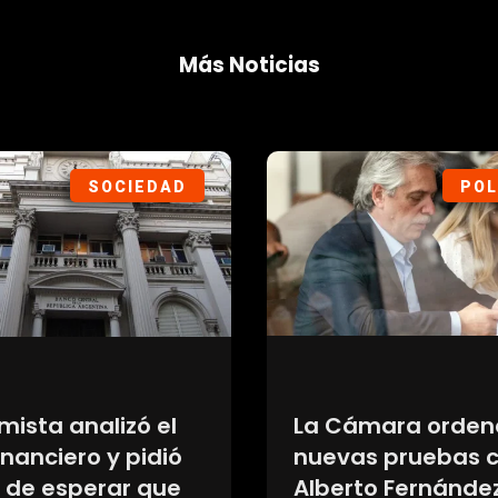
Más Noticias
DEPORTES
DEP
A respaldó a
Fecha oficial: El P
 Infantino en
Rodríguez tendrá
de la crisis en la
partido homenaje