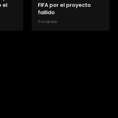
explicación sobre la
“obra demorada por 30
años” en la Bombonera
07/08/2026