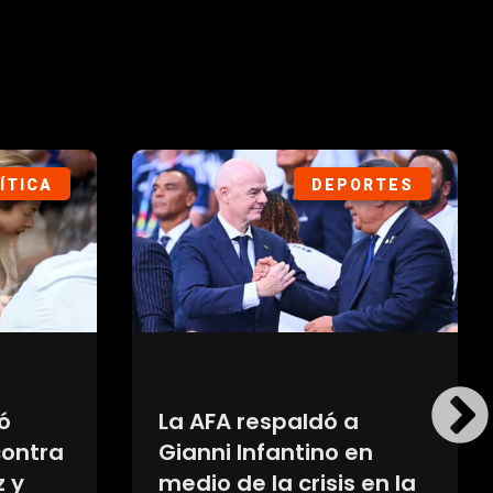
ORTES
DEPORTES
ulga
Se confirmó que Boca
 su
jugará un tercer
 en el
partido en Huracán: la