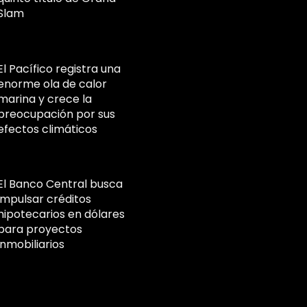
Slam
El Pacífico registra una
enorme ola de calor
marina y crece la
preocupación por sus
efectos climáticos
El Banco Central busca
impulsar créditos
hipotecarios en dólares
para proyectos
inmobiliarios