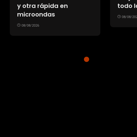
podría demorarse el
FIFA p
juicio
fallido
08/08/2026
07/08/20