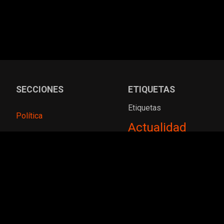
SECCIONES
ETIQUETAS
Etiquetas
Política
Actualidad
Sociedad
Alberto Fernández
Argentina
Argentinos
Atlético
Deportes
Tucumán
Banco Central
Boca
Economía
Juniors
Show Vové
Fútbol
Estados Unidos
gobierno
Gobierno
de la Nación
Gobierno de