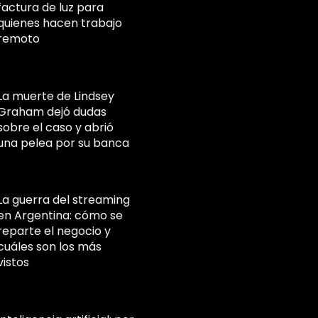
factura de luz para
quienes hacen trabajo
remoto
La muerte de Lindsey
Graham dejó dudas
sobre el caso y abrió
una pelea por su banca
La guerra del streaming
en Argentina: cómo se
reparte el negocio y
cuáles son los más
vistos