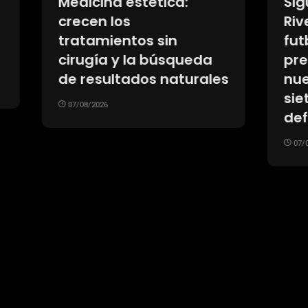
na estética:
Siguen las salida
 los
River: los tres
mientos sin
futbolistas que f
a y la búsqueda
presentados en s
sultados naturales
nuevos clubes y l
siete que espera
26
definir su futuro
07/08/2026