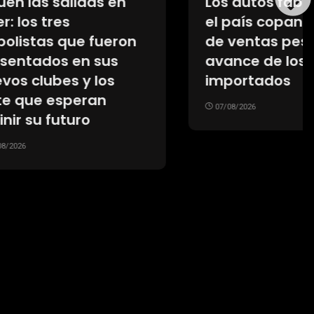
s en
Los autos fabricados en
el país copan el podio
ueron
de ventas pese al
us
avance de los
os
importados
n
07/08/2026