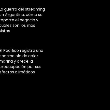
La guerra del streaming
en Argentina: cómo se
reparte el negocio y
cuáles son los más
vistos
El Pacífico registra una
enorme ola de calor
marina y crece la
preocupación por sus
efectos climáticos