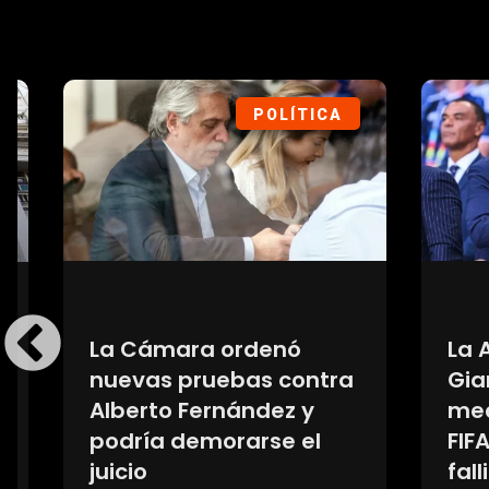
POLÍTICA
La Cámara ordenó
La AF
nuevas pruebas contra
Gianni
Alberto Fernández y
medio 
podría demorarse el
FIFA p
juicio
fallido