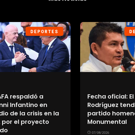
DEPORTES
DEP
A respaldó a
Fecha oficial: El P
 Infantino en
Rodríguez tendrá
de la crisis en la
partido homenaje
or el proyecto
Monumental
07/08/2026