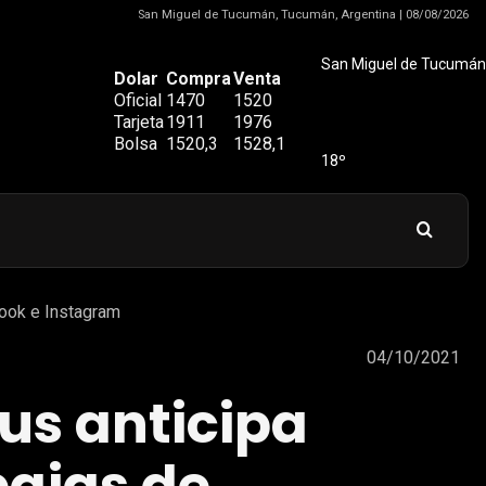
San Miguel de Tucumán, Tucumán, Argentina | 08/08/2026
San Miguel de Tucumán
Dolar
Compra
Venta
Oficial
1470
1520
Tarjeta
1911
1976
Bolsa
1520,3
1528,1
18º
book e Instagram
04/10/2021
us anticipa