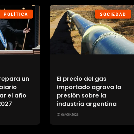
DEPORTES
SOC
Cuánto valor pu
ura de los hinchas
perder un auto
rentina por
eléctrico y uno hí
o Mastantuono en
después de cinco
bo al club: el
06/08/2026
udinario
imiento