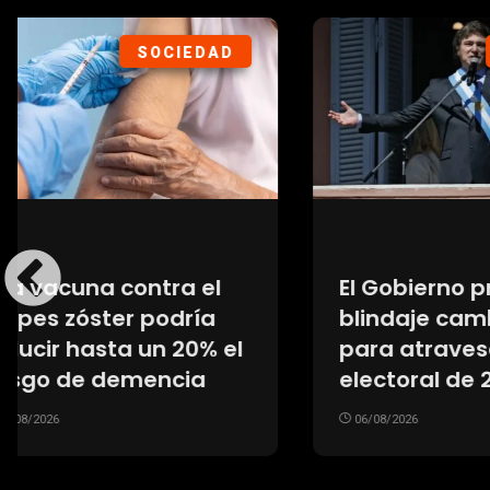
SOCIEDAD
El precio del gas
La loc
importado agrava la
de Fio
presión sobre la
Franc
industria argentina
su arri
06/08/2026
multit
recib