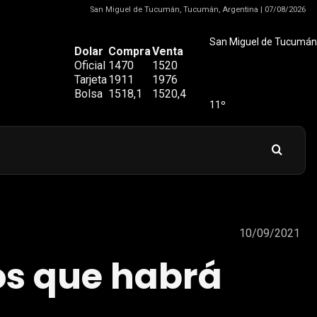
San Miguel de Tucumán, Tucumán, Argentina | 07/08/2026
San Miguel de Tucumán
Dolar
Compra
Venta
Oficial
1470
1520
Tarjeta
1911
1976
Bolsa
1518,1
1520,4
11º
10/09/2021
os que habrá