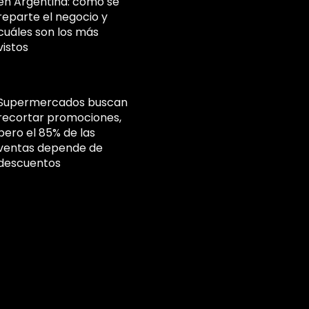
en Argentina: cómo se
reparte el negocio y
cuáles son los más
vistos
Supermercados buscan
recortar promociones,
pero el 85% de las
ventas depende de
descuentos