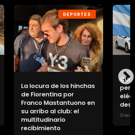
IEDAD
DEPORTES
eden
Crisis en el fútbol: UEFA
mantiene el boicot a los
brido
Mundiales y ya no
 años
confía en Infantino
como presidente de la
FIFA
06/08/2026