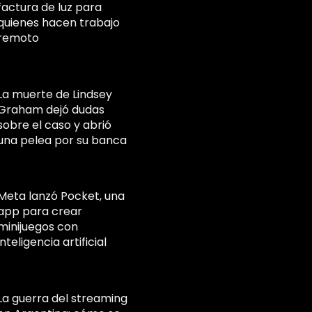
factura de luz para
quienes hacen trabajo
remoto
La muerte de Lindsey
Graham dejó dudas
sobre el caso y abrió
una pelea por su banca
Meta lanzó Pocket, una
app para crear
minijuegos con
inteligencia artificial
La guerra del streaming