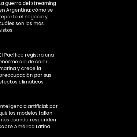
La guerra del streaming
en Argentina: cómo se
reparte el negocio y
cuáles son los más
vistos
El Pacífico registra una
enorme ola de calor
marina y crece la
preocupación por sus
efectos climáticos
Inteligencia artificial: por
qué los modelos fallan
más cuando responden
sobre América Latina