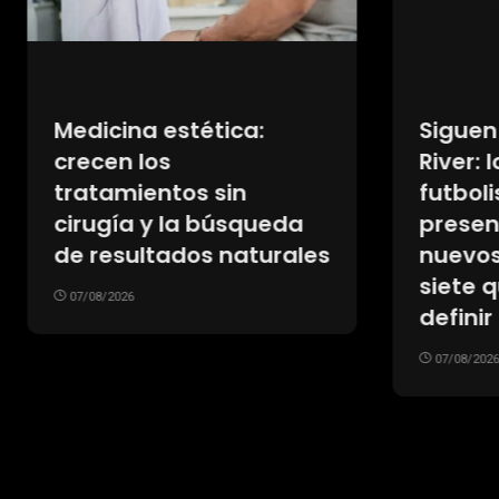
na estética:
Siguen las salida
 los
River: los tres
mientos sin
futbolistas que f
a y la búsqueda
presentados en s
sultados naturales
nuevos clubes y l
siete que espera
26
definir su futuro
07/08/2026