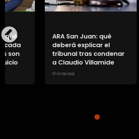
ARA San Juan: qué
Medici
deberá explicar el
crecen
tribunal tras condenar
trata
a Claudio Villamide
cirugí
de re
07/08/2026
07/08/20