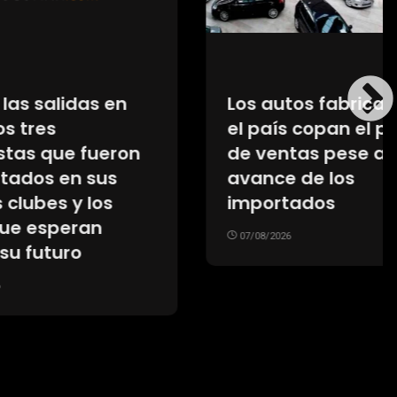
s en
Los autos fabricados en
el país copan el podio
ueron
de ventas pese al
us
avance de los
os
importados
n
07/08/2026