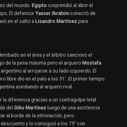
nes del mundo.
Egipto
sorprendió al abrir el
mpo. El defensor
Yasser Ibrahim
conectó de
anó en el salto a
Lisandro Martínez
para
.
erribado en el área y el árbitro sancionó el
go de la pena máxima pero el arquero
Mostafa
 argentino al arrojarse a su lado izquierdo. El
ro libre dio en el palo a los 31′. El primer tiempo
gentina asediando al arquero rival.
 la diferencia gracias a un contragolpe letal
ida del
Dibu
Martínez
luego de una asistencia
tar al borde de la eliminación, pero
descuento y lo consiguió a los 79′ con