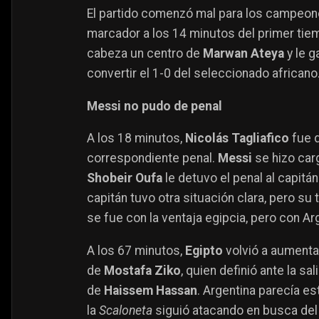
El partido comenzó mal para los campeo
marcador a los 14 minutos del primer tie
cabeza un centro de
Marwan Ateya
y le g
convertir el 1-0 del seleccionado africano
Messi no pudo de penal
A los 18 minutos,
Nicolás Tagliafico
fue d
correspondiente penal.
Messi
se hizo car
Shobeir Oufa
le detuvo el penal al capitán
capitán tuvo otra situación clara, pero su ti
se fue con la ventaja egipcia, pero con Ar
A los 67 minutos,
Egipto
volvió a aumentar
de
Mostafa Ziko
, quien definió ante la sal
de
Haissem Hassan
. Argentina parecía es
la
Scaloneta
siguió atacando en busca del 