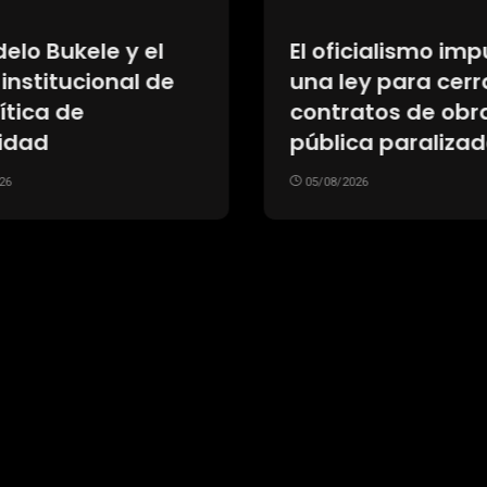
elo Bukele y el
El oficialismo imp
institucional de
una ley para cerr
ítica de
contratos de obr
idad
pública paralizad
26
05/08/2026