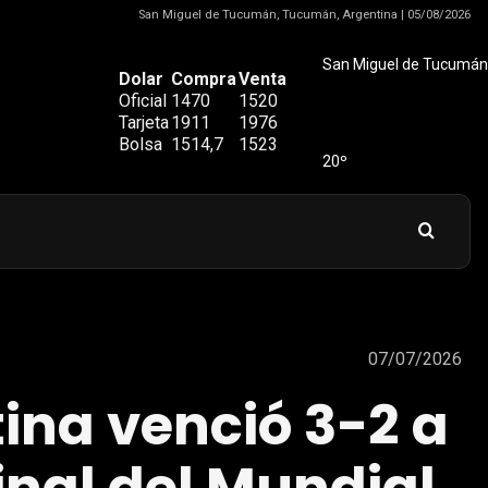
San Miguel de Tucumán, Tucumán, Argentina | 05/08/2026
San Miguel de Tucumán
Dolar
Compra
Venta
Oficial
1470
1520
Tarjeta
1911
1976
Bolsa
1514,7
1523
20º
07/07/2026
ina venció 3-2 a