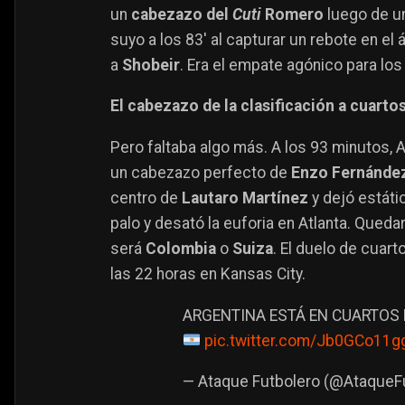
un
cabezazo del
Cuti
Romero
luego de u
suyo a los 83′ al capturar un rebote en el
a
Shobeir
. Era el empate agónico para lo
El cabezazo de la clasificación a cuarto
Pero faltaba algo más. A los 93 minutos, Ar
un cabezazo perfecto de
Enzo Fernánde
centro de
Lautaro Martínez
y dejó estáti
palo y desató la euforia en Atlanta. Queda
será
Colombia
o
Suiza
. El duelo de cuart
las 22 horas en Kansas City.
ARGENTINA ESTÁ EN CUARTOS 
pic.twitter.com/Jb0GCo11g
— Ataque Futbolero (@AtaqueF