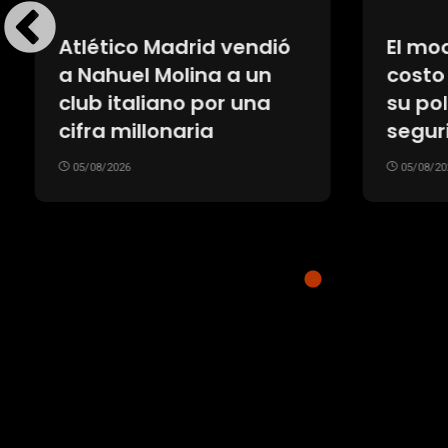
Atlético Madrid vendió
El mod
a Nahuel Molina a un
costo 
club italiano por una
su pol
cifra millonaria
segur
05/08/2026
05/08/20