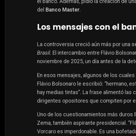
el banco. Además, pidió la creación de un
del
Banco Master
.
Los mensajes con el ba
La controversia creció aún más por una 
Brasil
. El intercambio entre Flávio Bolson
noviembre de 2025, un día antes de la det
En esos mensajes, algunos de los cuales 
Flávio Bolsonaro le escribió: “hermano, e
hay medias tintas”. La frase alimentó las 
dirigentes opositores que compiten por e
Uno de los cuestionamientos más duros l
Zema, también aspirante presidencial. “Flá
Vorcaro es imperdonable. Es una bofetada 