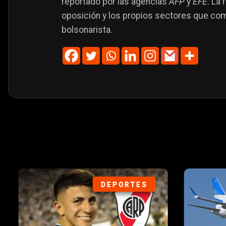
reportado por las agencias
AFP
y
EFE
. La 
oposición y los propios sectores que com
bolsonarista.
DEPORTES