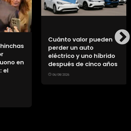
eden
Crisis en el fútbol: UEFA
mantiene el boicot a los
brido
Mundiales y ya no
 años
confía en Infantino
como presidente de la
FIFA
06/08/2026