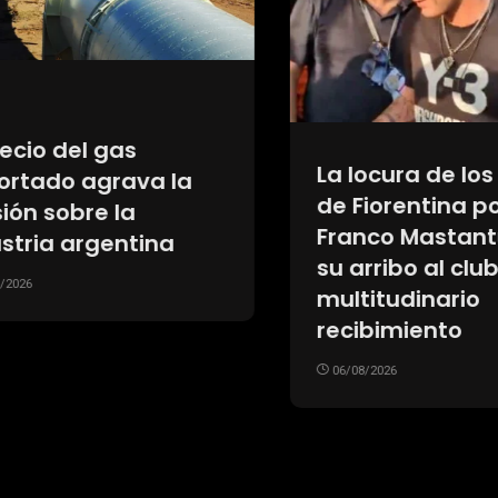
Cuánto valor pu
ura de los hinchas
perder un auto
rentina por
eléctrico y uno hí
o Mastantuono en
después de cinco
bo al club: el
06/08/2026
udinario
imiento
26