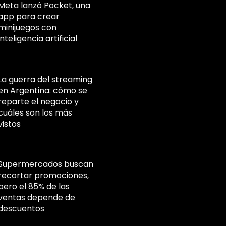
Meta lanzó Pocket, una
app para crear
minijuegos con
inteligencia artificial
La guerra del streaming
en Argentina: cómo se
reparte el negocio y
cuáles son los más
vistos
Supermercados buscan
recortar promociones,
pero el 85% de las
ventas depende de
descuentos