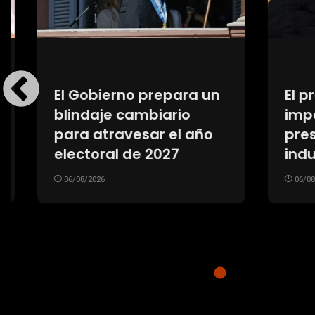
El precio del gas
La loc
importado agrava la
de Fio
presión sobre la
Franc
industria argentina
su arri
06/08/2026
multit
recib
06/08/20