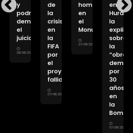
y
de
homenaje
en
rar
podría
la
en
Huracá
demorarse
crisis
el
la
o
el
en
Monumental
explica
juicio
la
sobre
a
FIFA
la
07/08/2026
por
“obra
08/08/2026
do»
el
demor
proyecto
por
fallido
30
26
años”
en
07/08/2026
la
Bombo
07/08/2026