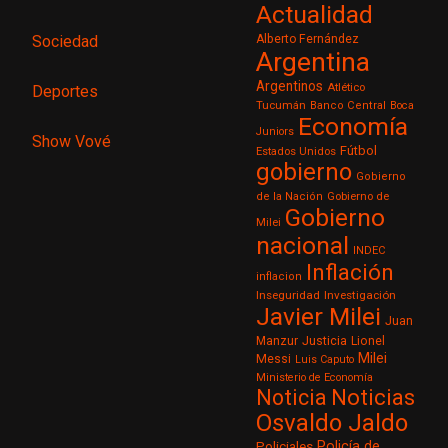
Actualidad
Sociedad
Alberto Fernández
Argentina
Argentinos
Atlético
Deportes
Tucumán
Banco Central
Boca
Economía
Juniors
Show Vové
Fútbol
Estados Unidos
gobierno
Gobierno
de la Nación
Gobierno de
Gobierno
Milei
nacional
INDEC
Inflación
inflacion
Inseguridad
Investigación
Javier Milei
Juan
Justicia
Manzur
Lionel
Milei
Messi
Luis Caputo
Ministerio de Economía
Noticia
Noticias
Osvaldo Jaldo
Policía de
Policiales