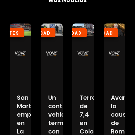
Más Noticias
PORTES
SOCIEDAD
SOCIEDAD
SOCIEDAD
DEPOR
que
San
Un
Terremoto
Avanza
e
Martín
control
de
la
empató
vehicular
7,4
causa
ioneta
en
terminó
en
de
La
con
Colombia:
Romina