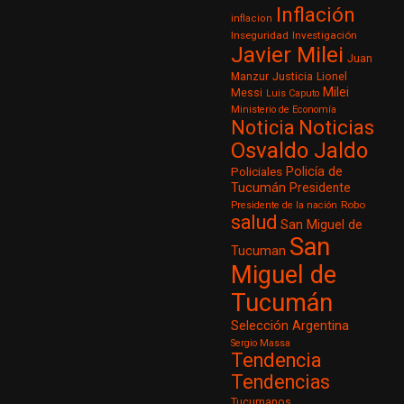
Inflación
inflacion
Inseguridad
Investigación
Javier Milei
Juan
Justicia
Manzur
Lionel
Milei
Messi
Luis Caputo
Ministerio de Economía
Noticia
Noticias
Osvaldo Jaldo
Policía de
Policiales
Tucumán
Presidente
Robo
Presidente de la nación
salud
San Miguel de
San
Tucuman
Miguel de
Tucumán
Selección Argentina
Sergio Massa
Tendencia
Tendencias
Tucumanos