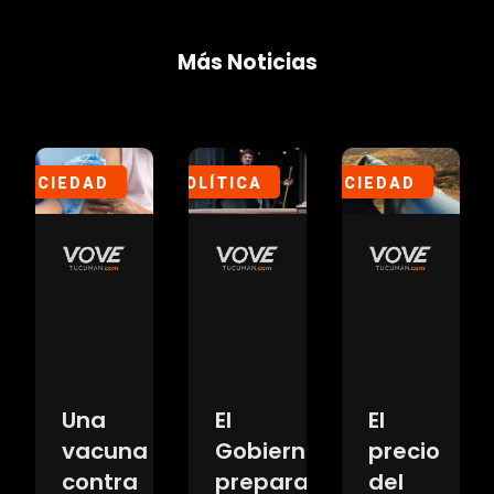
Más Noticias
SOCIEDAD
POLÍTICA
SOCIEDAD
DE
o
Una
El
El
zzo
vacuna
Gobierno
precio
dió
contra
prepara
del