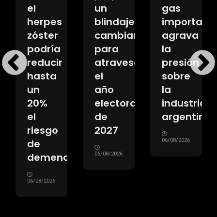
el
un
gas
herpes
blindaje
importado
zóster
cambiario
agrava
podría
para
la
reducir
atravesar
presión
t
hasta
el
sobre
un
año
la
20%
electoral
industria
el
de
argentina
riesgo
2027
de
06/08/2026
demencia
06/08/2026
06/08/2026