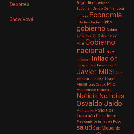
Argentinos
Atlético
Deportes
Tucumán
Banco Central
Boca
Economía
Juniors
Show Vové
Fútbol
Estados Unidos
gobierno
Gobierno
de la Nación
Gobierno de
Gobierno
Milei
nacional
INDEC
Inflación
inflacion
Inseguridad
Investigación
Javier Milei
Juan
Justicia
Manzur
Lionel
Milei
Messi
Luis Caputo
Ministerio de Economía
Noticia
Noticias
Osvaldo Jaldo
Policía de
Policiales
Tucumán
Presidente
Robo
Presidente de la nación
salud
San Miguel de