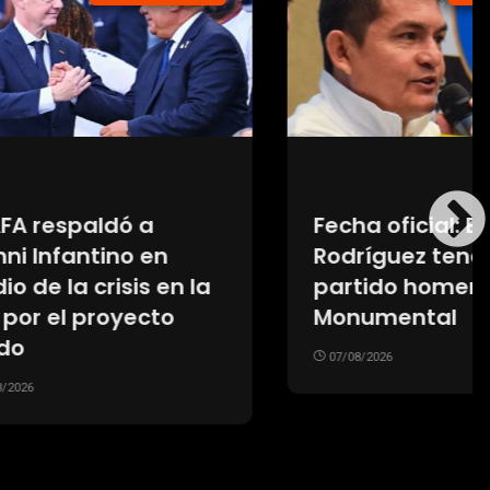
ulga
Se confirmó que Boca
 su
jugará un tercer
 en el
partido en Huracán: la
explicación sobre la
“obra demorada por 30
años” en la Bombonera
07/08/2026