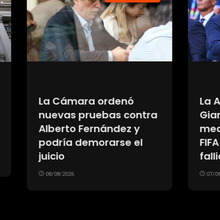
A respaldó a
Fecha oficial: El P
 Infantino en
Rodríguez tendrá
de la crisis en la
partido homenaje
or el proyecto
Monumental
07/08/2026
26