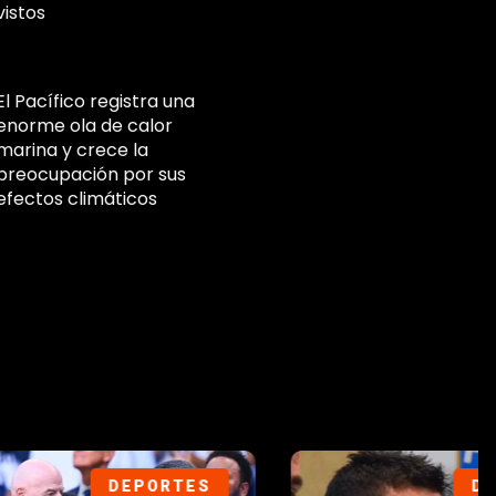
vistos
El Pacífico registra una
enorme ola de calor
marina y crece la
preocupación por sus
efectos climáticos
ORTES
DEPORTES