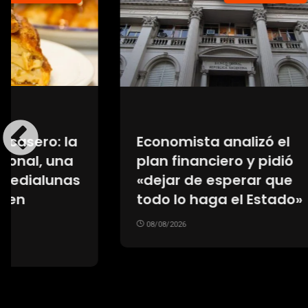
La Cámara ordenó
La AF
nuevas pruebas contra
Gianni
Alberto Fernández y
medio 
podría demorarse el
FIFA p
juicio
fallido
08/08/2026
07/08/20