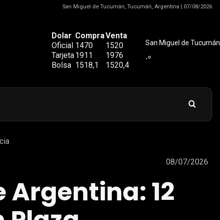
San Miguel de Tucumán, Tucumán, Argentina | 07/08/2026
Dolar
Compra
Venta
San Miguel de Tucumán
Oficial
1470
1520
Tarjeta
1911
1976
-º
Bolsa
1518,1
1520,4
cia
08/07/2026
e Argentina: 12