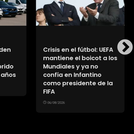
eden
Crisis en el fútbol: UEFA
mantiene el boicot a los
brido
Mundiales y ya no
 años
confía en Infantino
como presidente de la
FIFA
06/08/2026