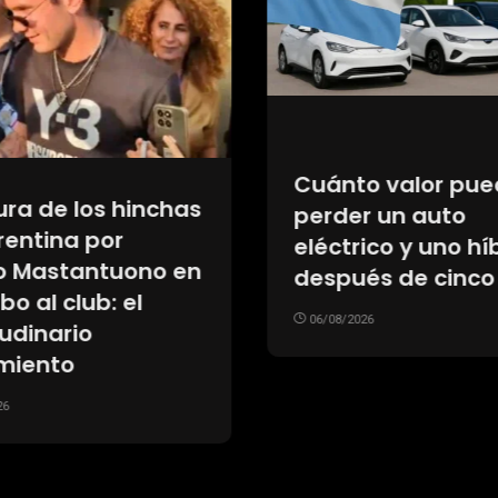
Cuánto valor pu
ura de los hinchas
perder un auto
rentina por
eléctrico y uno hí
o Mastantuono en
después de cinco
bo al club: el
06/08/2026
udinario
imiento
26