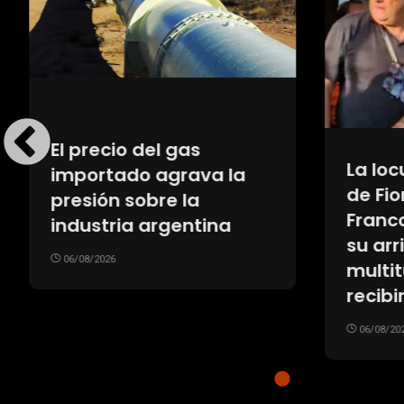
El precio del gas
La loc
importado agrava la
de Fio
presión sobre la
Franc
industria argentina
su arri
06/08/2026
multit
recib
06/08/20