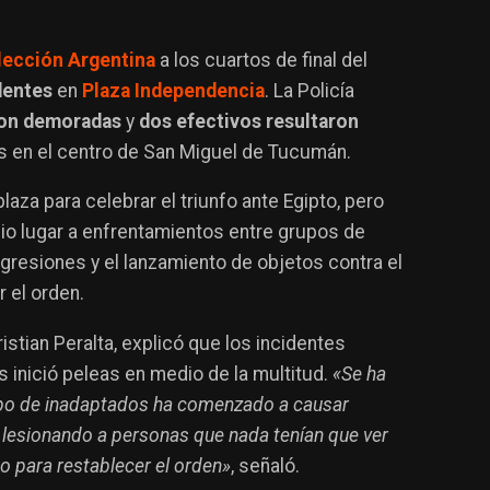
elección Argentina
a los cuartos de final del
dentes
en
Plaza Independencia
. La Policía
ron demoradas
y
dos efectivos resultaron
os en el centro de San Miguel de Tucumán.
aza para celebrar el triunfo ante Egipto, pero
 dio lugar a enfrentamientos entre grupos de
agresiones y el lanzamiento de objetos contra el
r el orden.
ristian Peralta, explicó que los incidentes
inició peleas en medio de la multitud.
«Se ha
upo de inadaptados ha comenzado a causar
y lesionando a personas que nada tenían que ver
ino para restablecer el orden»
, señaló.