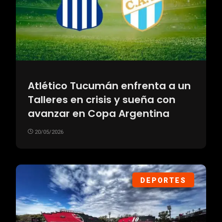
Atlético Tucumán enfrenta a un
Talleres en crisis y sueña con
avanzar en Copa Argentina
20/05/2026
DEPORTES