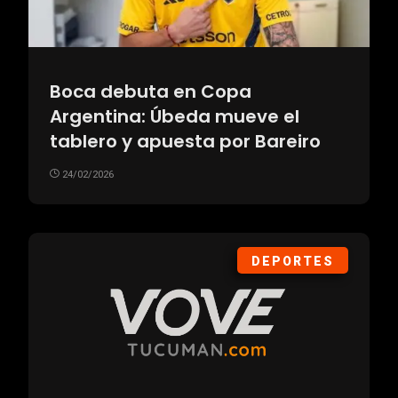
Boca debuta en Copa
Argentina: Úbeda mueve el
tablero y apuesta por Bareiro
24/02/2026
DEPORTES