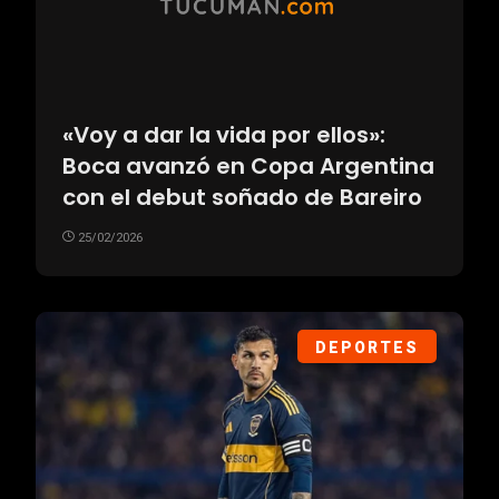
«Voy a dar la vida por ellos»:
Boca avanzó en Copa Argentina
con el debut soñado de Bareiro
25/02/2026
DEPORTES