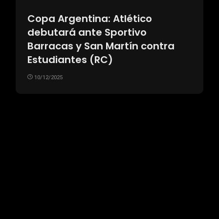
Copa Argentina: Atlético
debutará ante Sportivo
Barracas y San Martín contra
Estudiantes (RC)
10/12/2025