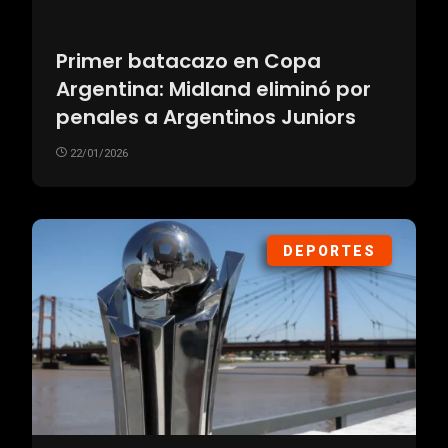
Primer batacazo en Copa
Argentina: Midland eliminó por
penales a Argentinos Juniors
22/01/2026
DEPORTES