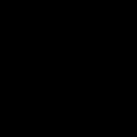
Powered by
Luvra