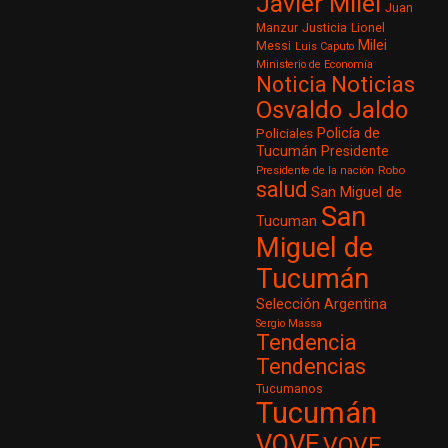
Javier Milei
Juan
Justicia
Manzur
Lionel
Milei
Messi
Luis Caputo
Ministerio de Economía
Noticia
Noticias
Osvaldo Jaldo
Policía de
Policiales
Tucumán
Presidente
Robo
Presidente de la nación
salud
San Miguel de
San
Tucuman
Miguel de
Tucumán
Selección Argentina
Sergio Massa
Tendencia
Tendencias
Tucumanos
Tucumán
VOVE
VOVE