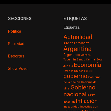
SECCIONES
ETIQUETAS
Etiquetas
Política
Actualidad
Sociedad
Alberto Fernández
Argentina
Argentinos
Atlético
Deportes
Tucumán
Banco Central
Boca
Economía
Juniors
Show Vové
Fútbol
Estados Unidos
gobierno
Gobierno
de la Nación
Gobierno de
Gobierno
Milei
nacional
INDEC
Inflación
inflacion
Inseguridad
Investigación