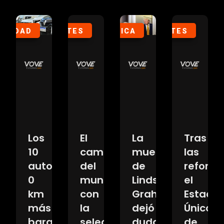
CIEDAD
DEPORTES
POLÍTICA
DEPORTES
SOCIE
Los
El
La
Tras
zo
10
campeón
muerte
las
autos
del
de
reforma
a
0
mundo
Lindsey
el
km
con
Graham
Estadio
más
la
dejó
Único
e
baratos
selección
dudas
de