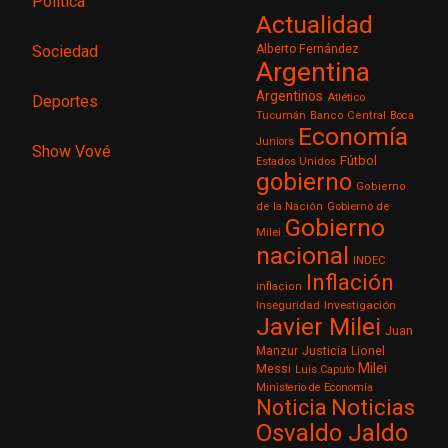
Política
Actualidad
Sociedad
Alberto Fernández
Argentina
Argentinos
Atlético
Deportes
Tucumán
Banco Central
Boca
Economía
Juniors
Show Vové
Fútbol
Estados Unidos
gobierno
Gobierno
de la Nación
Gobierno de
Gobierno
Milei
nacional
INDEC
Inflación
inflacion
Inseguridad
Investigación
Javier Milei
Juan
Justicia
Manzur
Lionel
Milei
Messi
Luis Caputo
Ministerio de Economía
Noticia
Noticias
Osvaldo Jaldo