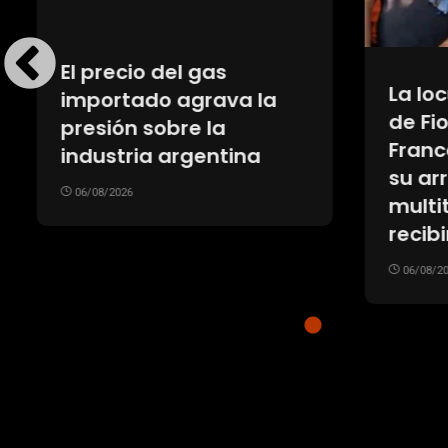
El precio del gas
La loc
importado agrava la
de Fio
presión sobre la
Franc
industria argentina
su arri
06/08/2026
multit
recib
06/08/20