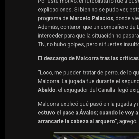
Por este motivo, el futbolista lo fue a bu
explicaciones. Si bien no se pudo ver, est
programa de
Marcelo Palacios
, donde vi
Además, contaron que un compañero de Lóp
interceder para que la situación no pasar
TN, no hubo golpes, pero si fuertes insult
El descargo de Malcorra tras las crítica
“
Loco, me pueden tratar de perro, de lo qu
Malcorra. La jugada fue durante el segund
Abaldo
: el exjugador del Canalla llegó ex
Malcorra explicó qué pasó en la jugada y 
estuvo el pase a Ávalos; cuando le voy a
arrancarle la cabeza al arquero”
, agregó.