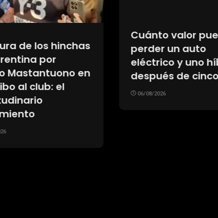
Cuánto valor pu
ura de los hinchas
perder un auto
rentina por
eléctrico y uno hí
o Mastantuono en
después de cinco
bo al club: el
06/08/2026
udinario
imiento
26