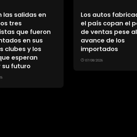
 las salidas en
Los autos fabrica
los tres
el país copan el 
istas que fueron
de ventas pese al
ntados en sus
avance de los
 clubes y los
importados
 que esperan
07/08/2026
r su futuro
26