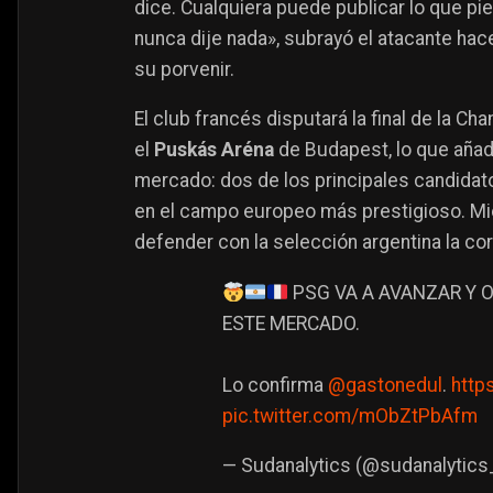
dice. Cualquiera puede publicar lo que pie
nunca dije nada», subrayó el atacante ha
su porvenir.
El club francés disputará la final de la C
el
Puskás Aréna
de Budapest, lo que añad
mercado: dos de los principales candidato
en el campo europeo más prestigioso. Mie
defender con la selección argentina la co
PSG VA A AVANZAR Y O
ESTE MERCADO.
Lo confirma
@gastonedul
.
http
pic.twitter.com/mObZtPbAfm
— Sudanalytics (@sudanalytics