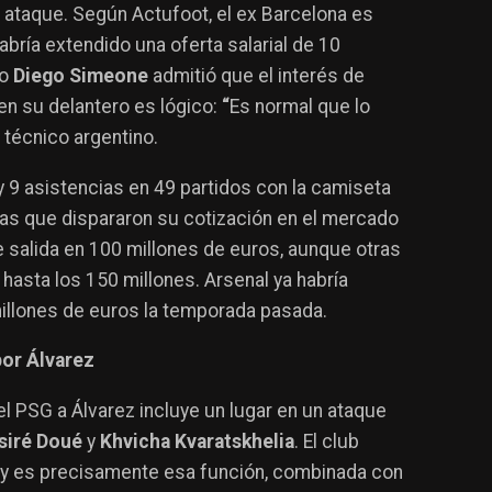
 ataque. Según Actufoot, el ex Barcelona es
abría extendido una oferta salarial de 10
io
Diego Simeone
admitió que el interés de
en su delantero es lógico:
“
Es normal que lo
l técnico argentino.
 9 asistencias en 49 partidos con la camiseta
fras que dispararon su cotización en el mercado
de salida en 100 millones de euros, aunque otras
 hasta los 150 millones. Arsenal ya habría
millones de euros la temporada pasada.
por Álvarez
el PSG a Álvarez incluye un lugar en un ataque
siré Doué
y
Khvicha Kvaratskhelia
. El club
jo, y es precisamente esa función, combinada con