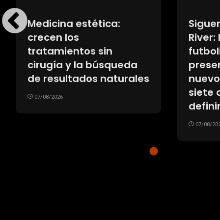
Medicina estética:
Siguen
crecen los
River: 
tratamientos sin
futbol
cirugía y la búsqueda
prese
de resultados naturales
nuevos
siete
07/08/2026
defini
07/08/20