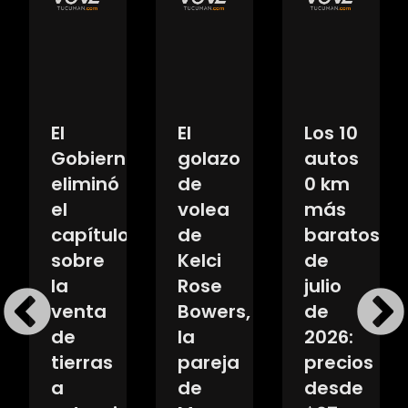
El
El
Los 10
Gobierno
golazo
autos
eliminó
de
0 km
ntes
el
volea
más
capítulo
de
baratos
ió
sobre
Kelci
de
la
Rose
julio
venta
Bowers,
de
de
la
2026:
tierras
pareja
precios
a:
a
de
desde