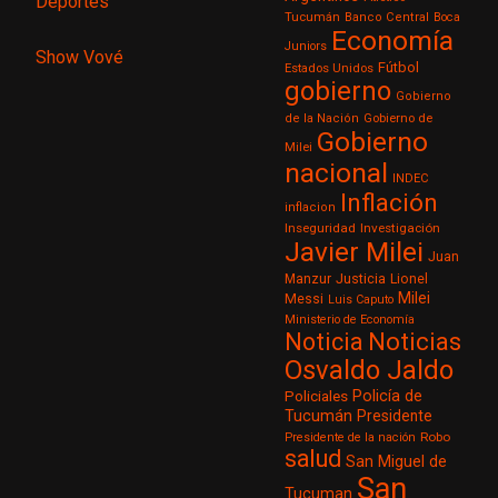
Deportes
Tucumán
Banco Central
Boca
Economía
Juniors
Show Vové
Fútbol
Estados Unidos
gobierno
Gobierno
de la Nación
Gobierno de
Gobierno
Milei
nacional
INDEC
Inflación
inflacion
Inseguridad
Investigación
Javier Milei
Juan
Justicia
Manzur
Lionel
Milei
Messi
Luis Caputo
Ministerio de Economía
Noticia
Noticias
Osvaldo Jaldo
Policía de
Policiales
Tucumán
Presidente
Robo
Presidente de la nación
salud
San Miguel de
San
Tucuman