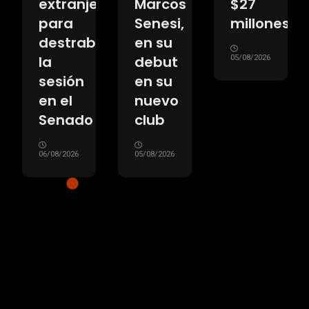
extranjeros
Marcos
$27
os
para
Senesi,
millones
marnos
destrabar
en su
la
debut
05/08/2026
sesión
en su
en el
nuevo
Senado
club
06/08/2026
05/08/2026