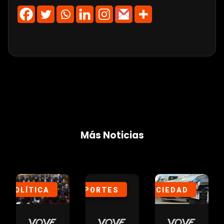
Más Noticias
POLÍTICA
DEPORTES
SOCIEDAD
DE