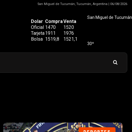
San Miguel de Tucumán, Tucumán, Argentina | 06/08/2026
San Miguel de Tucumán
Dolar
Compra
Venta
Oficial
1470
1520
Tarjeta
1911
1976
Bolsa
1519,8
1521,1
30º