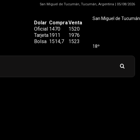
San Miguel de Tucumán, Tucumán, Argentina | 05/08/2026
San Miguel de Tucumán
Dolar
Compra
Venta
Oficial
1470
1520
Tarjeta
1911
1976
Bolsa
1514,7
1523
18º