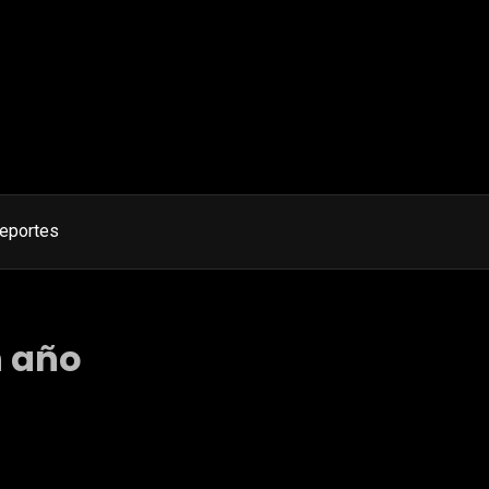
eportes
n año