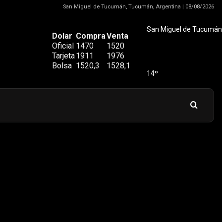
San Miguel de Tucumán, Tucumán, Argentina | 08/08/2026
San Miguel de Tucumán
Dolar
Compra
Venta
Oficial
1470
1520
Tarjeta
1911
1976
Bolsa
1520,3
1528,1
14º