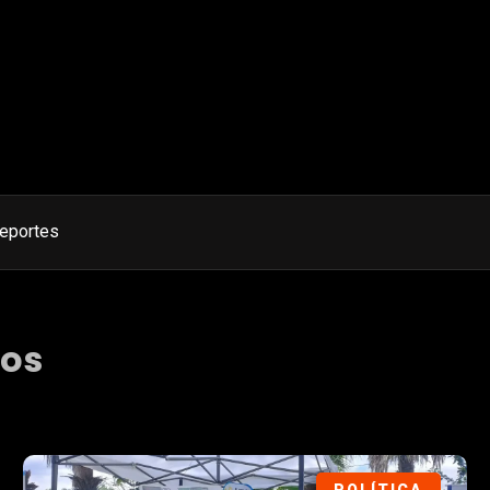
eportes
vos