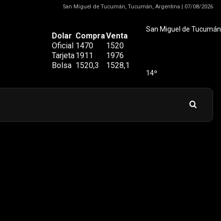
San Miguel de Tucumán, Tucumán, Argentina | 07/08/2026
San Miguel de Tucumán
Dolar
Compra
Venta
Oficial
1470
1520
Tarjeta
1911
1976
Bolsa
1520,3
1528,1
14º