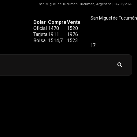
San Miguel de Tucumán, Tucumán, Argentina | 06/08/2026
San Miguel de Tucumán
Dolar
Compra
Venta
Oficial
1470
1520
Tarjeta
1911
1976
Bolsa
1514,7
1523
17º